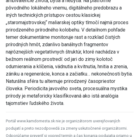
ambivalencie života, bytia a nebytia. Na platforme
pôvodného lokálneho vnemu, digitálneho predobrazu a
iných technických prístupov cestou klasickej
„staromajstrovskej“ maliarskej optiky tlmočí najmä proces
prirodzeného prírodného kolobehu. V detailnom pohľade
temer dokumentárne monitoruje rast a rozklad čistých
prírodných hmôt, zdanlivo banálnych fragmentov
najrôznejších vegetatívnych štruktúr, ktoré nachádza v
bežnom reálnom prostredí: od jari do zimy kolotoč
odumierania a klíčenia, vädnutia a kvitnutia, hnitia a zrenia,
zániku a regenerácie, konca a začiatku… nekonečnosti bytia.
Naturálna sféra tu alternuje prirodzený časopriestor
človeka. Periodicita javového sveta, procesuálna mystika
prírody je metaforicky klasifikovaná ako istá analógia
tajomstiev ľudského života.
Portál www.kamdomesta.sk nie je organizátorom uverejňovaných
podujatí a preto nezodpovedá za zmeny uskutočnené organizátormi.
Odporúčame preveriť si vopred termín a čas konania podujatia priamo u