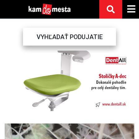
VYHĽADAŤ PODUJATIE
Previous
Next