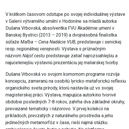
V krátkom časovom odstupe po svojej individuálnej výstave
v Galerii výtvarného umění v Hodoníne sa mladá autorka
Dušana Vrbovská, absolventka FVU Akadémie umení v
Banskej Bystrici (2013 – 2019) a dvojnásobná finalistka
súťaže
Maľba – Cena Nadácie VUB
, predstavuje i senickej
resp. regionálnej verejnosti. Výstava s príznačným
názvom
Nájsť cestu
predstavuje zatiaľ najrozsiahlejšiu a
najucelenejšiu výstavnú prezentáciu jej maliarskej tvorby.
Dušana Vrbovská vo svojom komornom programe rozvíja
koncepciu, zameranú na osobitú lyricko-metaforickú reflexiu
organického sveta prírody, ktorú nastavila už vo svojej
magisterskej práci. Výstava, mapujúca autorkino tvorivé
obdobie posledných 7-8 rokov, zahŕňa dva základné okruhy,
previazané tematicky i názorovo. V prvej kolekcii na
príkladoch, prevzatých z naturálneho prostredia a jeho
jedinečných metamorfóz v čase, rieši najmä otázku