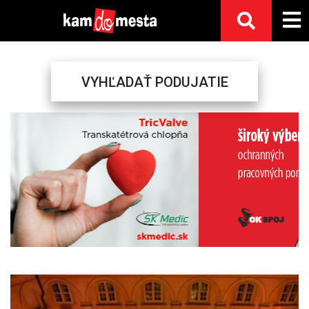
VYHĽADAŤ PODUJATIE
Previous
Next