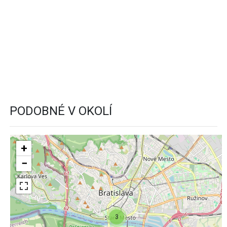
PODOBNÉ V OKOLÍ
+
−
3