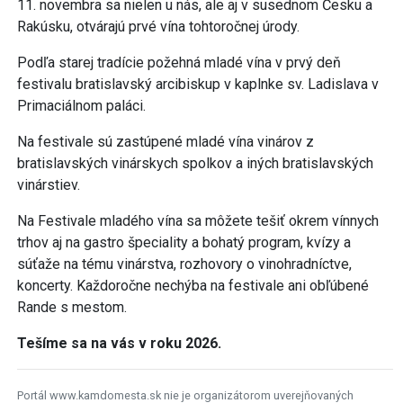
11. novembra sa nielen u nás, ale aj v susednom Česku a
Rakúsku, otvárajú prvé vína tohtoročnej úrody.
Podľa starej tradície požehná mladé vína v prvý deň
festivalu bratislavský arcibiskup v kaplnke sv. Ladislava v
Primaciálnom paláci.
Na festivale sú zastúpené mladé vína vinárov z
bratislavských vinárskych spolkov a iných bratislavských
vinárstiev.
Na Festivale mladého vína sa môžete tešiť okrem vínnych
trhov aj na gastro špeciality a bohatý program, kvízy a
súťaže na tému vinárstva, rozhovory o vinohradníctve,
koncerty. Každoročne nechýba na festivale ani obľúbené
Rande s mestom.
Tešíme sa na vás v roku 2026.
Portál www.kamdomesta.sk nie je organizátorom uverejňovaných