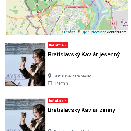
Leaflet
| ©
OpenStreetMap
contributors
Iné akcie >
Bratislavský Kaviár jesenný
Bratislava-Staré Mesto
1 termín
Iné akcie >
Bratislavský Kaviár zimný