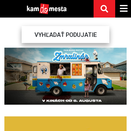
VYHĽADAŤ PODUJATIE
Previous
Next