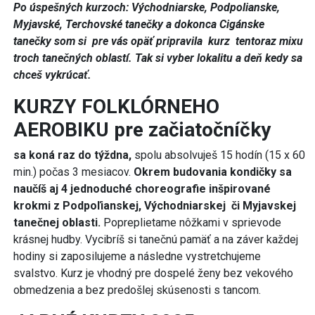
Po úspešných kurzoch:
Východniarske, Podpolianske,
Myjavské, Terchovské tanečky a dokonca
Cigánske
tanečky
som si pre vás opäť
pripravila kurz tentoraz mixu
troch tanečných oblastí.
Tak si vyber lokalitu a deň kedy sa
chceš vykrúcať.
KURZY FOLKLÓRNEHO
AEROBIKU pre začiatočníčky
sa koná raz do týždna,
spolu absolvuješ 15 hodín (15 x 60
min.) počas 3 mesiacov.
Okrem budovania kondičky sa
naučíš aj 4 jednoduché choreografie inšpirované
krokmi z Podpoľianskej, Východniarskej či Myjavskej
tanečnej oblasti.
Popreplietame nôžkami v sprievode
krásnej hudby. Vycibríš si tanečnú pamäť a na záver každej
hodiny si zaposilujeme a následne vystretchujeme
svalstvo. Kurz je vhodný pre dospelé ženy bez vekového
obmedzenia a bez predošlej skúsenosti s tancom.