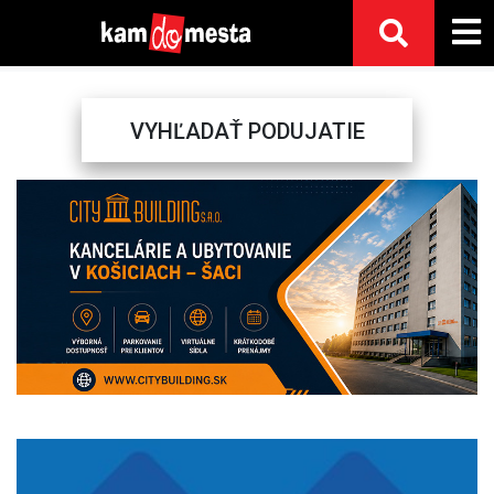
VYHĽADAŤ PODUJATIE
Previous
Next