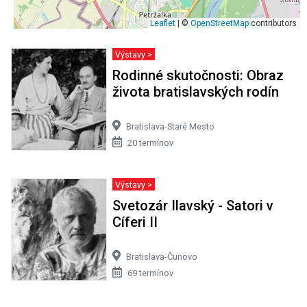
Leaflet
| ©
OpenStreetMap
contributors
Výstavy >
Rodinné skutočnosti: Obraz
života bratislavských rodín
Bratislava-Staré Mesto
20 termínov
Výstavy >
Svetozár Ilavský - Satori v
Cíferi II
Bratislava-Čunovo
69 termínov