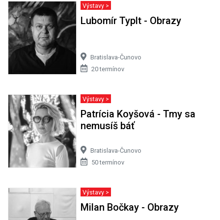
Výstavy >
Lubomír Typlt - Obrazy
Bratislava-Čunovo
20 termínov
Výstavy >
Patrícia Koyšová - Tmy sa
nemusíš báť
Bratislava-Čunovo
50 termínov
Výstavy >
Milan Bočkay - Obrazy