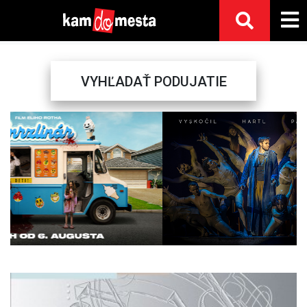
VYHĽADAŤ PODUJATIE
Previous
Next