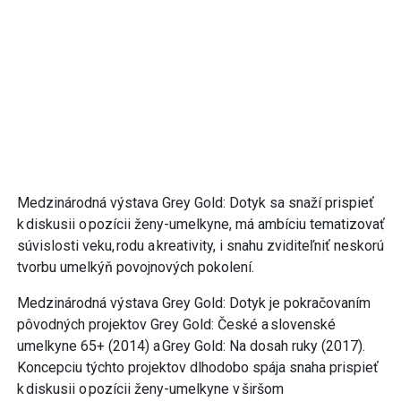
Medzinárodná výstava Grey Gold: Dotyk sa snaží prispieť
k diskusii o pozícii ženy-umelkyne, má ambíciu tematizovať
súvislosti veku, rodu a kreativity, i snahu zviditeľniť neskorú
tvorbu umelkýň povojnových pokolení.
Medzinárodná výstava Grey Gold: Dotyk je pokračovaním
pôvodných projektov Grey Gold: České a slovenské
umelkyne 65+ (2014) a Grey Gold: Na dosah ruky (2017).
Koncepciu týchto projektov dlhodobo spája snaha prispieť
k diskusii o pozícii ženy-umelkyne v širšom