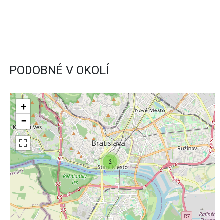
PODOBNÉ V OKOLÍ
+
−
2