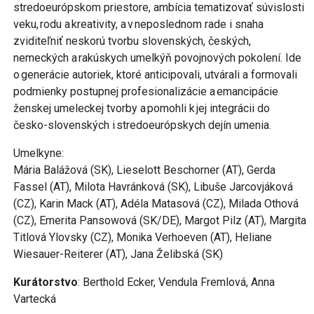
stredoeurópskom priestore, ambícia tematizovať súvislosti
veku, rodu a kreativity, a v neposlednom rade i snaha
zviditeľniť neskorú tvorbu slovenských, českých,
nemeckých a rakúskych umelkýň povojnových pokolení. Ide
o generácie autoriek, ktoré anticipovali, utvárali a formovali
podmienky postupnej profesionalizácie a emancipácie
ženskej umeleckej tvorby a pomohli k jej integrácii do
česko-slovenských i stredoeurópskych dejín umenia.
Umelkyne:
Mária Balážová (SK), Lieselott Beschorner (AT), Gerda
Fassel (AT), Milota Havránková (SK), Libuše Jarcovjáková
(CZ), Karin Mack (AT), Adéla Matasová (CZ), Milada Othová
(CZ), Emerita Pansowová (SK/DE), Margot Pilz (AT), Margita
Titlová Ylovsky (CZ), Monika Verhoeven (AT), Heliane
Wiesauer-Reiterer (AT), Jana Želibská (SK)
Kurátorstvo
: Berthold Ecker, Vendula Fremlová, Anna
Vartecká