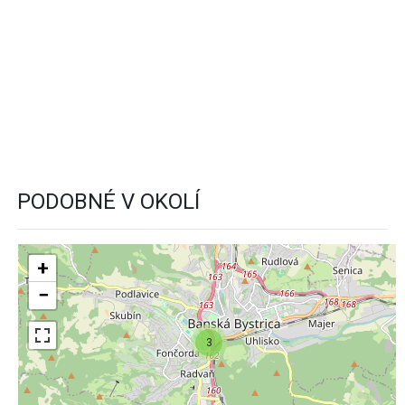
PODOBNÉ V OKOLÍ
+
−
3