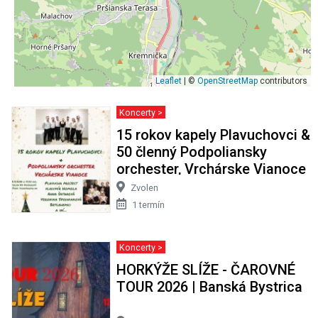
Leaflet
| ©
OpenStreetMap
contributors
Koncerty >
15 rokov kapely Plavuchovci &
50 členný Podpoliansky
orchester, Vrchárske Vianoce
Zvolen
1 termín
Koncerty >
HORKÝŽE SLÍŽE - ČAROVNÉ
TOUR 2026 | Banská Bystrica