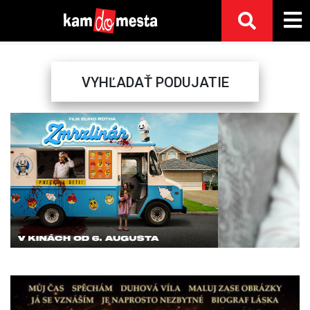
VYHĽADAŤ PODUJATIE
Previous
Next