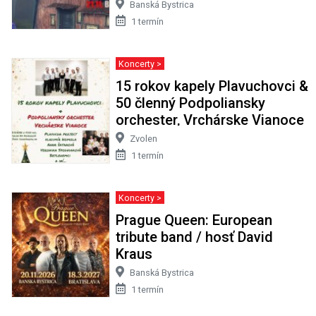
Banská Bystrica
1 termín
Koncerty >
15 rokov kapely Plavuchovci &
50 členný Podpoliansky
orchester, Vrchárske Vianoce
Zvolen
1 termín
Koncerty >
Prague Queen: European
tribute band / hosť David
Kraus
Banská Bystrica
1 termín