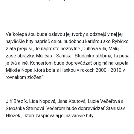
Veľkolepá šou bude oslavou jej tvorby a odznejú v nej jej
najväčšie hity naprieč celou hudobnou kariérou ako Rybičko
zlatá přeju si ,Je naprosto nezbytné ,Duhová víla, Maluj
zase obrázky, Múj čas - Sanitka , Studánko stříbrná, Ta pusa
je tvá a iné. Koncertom bude doprevádzať originálna kapela
Miloše Nopa ,ktorá bola s Hankou v rokoch 2000 - 2010 v
rovnakom zložení.
Jiří Březík, Lída Nopová, Jana Koutová, Lucie Večeřová a
Štěpánka Steinová. Večerom bude doprevádzať Stanislav
Hložek , ktorí zaspieva aj jej najväčšie hity .