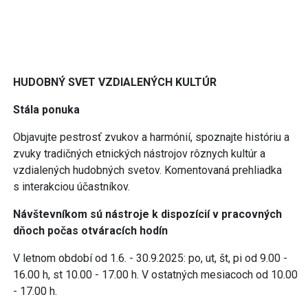
HUDOBNÝ SVET VZDIALENÝCH KULTÚR
Stála ponuka
Objavujte pestrosť zvukov a harmónií, spoznajte históriu a
zvuky tradičných etnických nástrojov rôznych kultúr a
vzdialených hudobných svetov. Komentovaná prehliadka
s interakciou účastníkov.
Návštevníkom sú nástroje k dispozícií v pracovných
dňoch počas otváracích hodín
V letnom období od 1.6. - 30.9.2025: po, ut, št, pi od 9.00 -
16.00 h, st 10.00 - 17.00 h. V ostatných mesiacoch od 10.00
- 17.00 h.