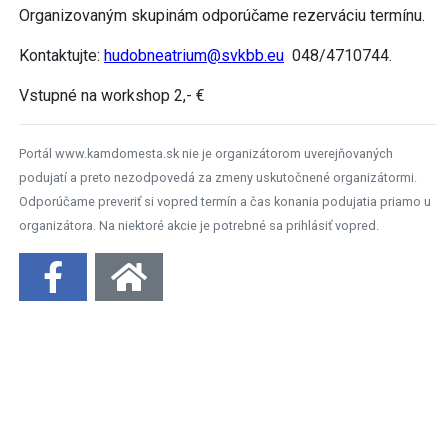
Organizovaným skupinám odporúčame rezerváciu termínu.
Kontaktujte:
hudobneatrium@svkbb.eu
048/4710744.
Vstupné na workshop 2,- €
Portál www.kamdomesta.sk nie je organizátorom uverejňovaných
podujatí a preto nezodpovedá za zmeny uskutočnené organizátormi.
Odporúčame preveriť si vopred termín a čas konania podujatia priamo u
organizátora. Na niektoré akcie je potrebné sa prihlásiť vopred.