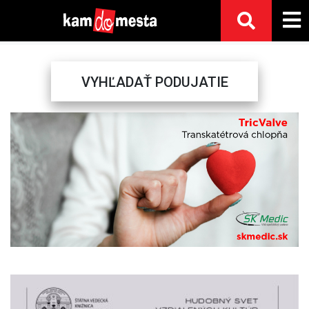
VYHĽADAŤ PODUJATIE
Previous
Next