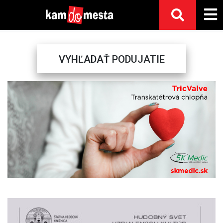
VYHĽADAŤ PODUJATIE
Previous
Next