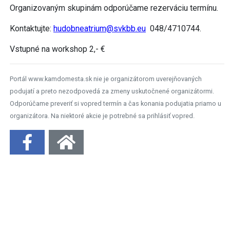
Organizovaným skupinám odporúčame rezerváciu termínu.
Kontaktujte:
hudobneatrium@svkbb.eu
048/4710744.
Vstupné na workshop 2,- €
Portál www.kamdomesta.sk nie je organizátorom uverejňovaných
podujatí a preto nezodpovedá za zmeny uskutočnené organizátormi.
Odporúčame preveriť si vopred termín a čas konania podujatia priamo u
organizátora. Na niektoré akcie je potrebné sa prihlásiť vopred.