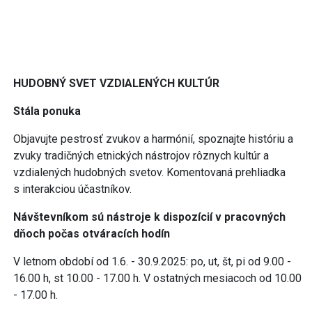
HUDOBNÝ SVET VZDIALENÝCH KULTÚR
Stála ponuka
Objavujte pestrosť zvukov a harmónií, spoznajte históriu a
zvuky tradičných etnických nástrojov rôznych kultúr a
vzdialených hudobných svetov. Komentovaná prehliadka
s interakciou účastníkov.
Návštevníkom sú nástroje k dispozícií v pracovných
dňoch počas otváracích hodín
V letnom období od 1.6. - 30.9.2025: po, ut, št, pi od 9.00 -
16.00 h, st 10.00 - 17.00 h. V ostatných mesiacoch od 10.00
- 17.00 h.