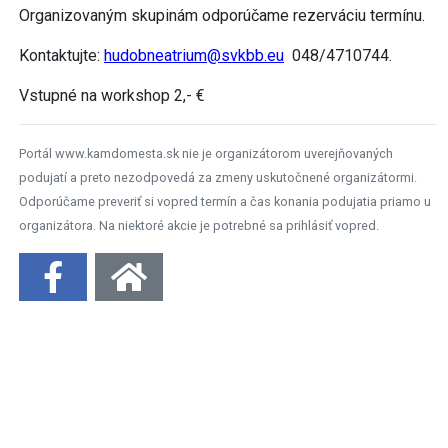
Organizovaným skupinám odporúčame rezerváciu termínu.
Kontaktujte:
hudobneatrium@svkbb.eu
048/4710744.
Vstupné na workshop 2,- €
Portál www.kamdomesta.sk nie je organizátorom uverejňovaných
podujatí a preto nezodpovedá za zmeny uskutočnené organizátormi.
Odporúčame preveriť si vopred termín a čas konania podujatia priamo u
organizátora. Na niektoré akcie je potrebné sa prihlásiť vopred.