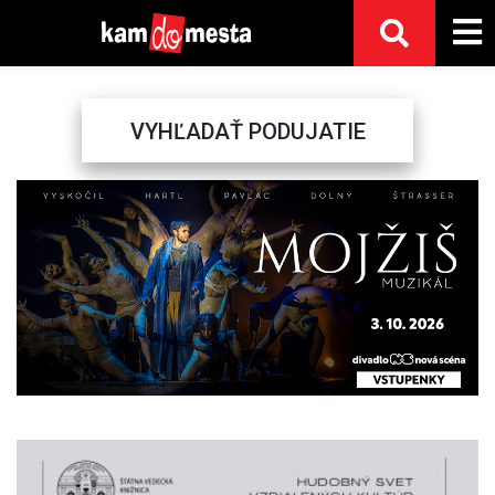
VYHĽADAŤ PODUJATIE
Previous
Next