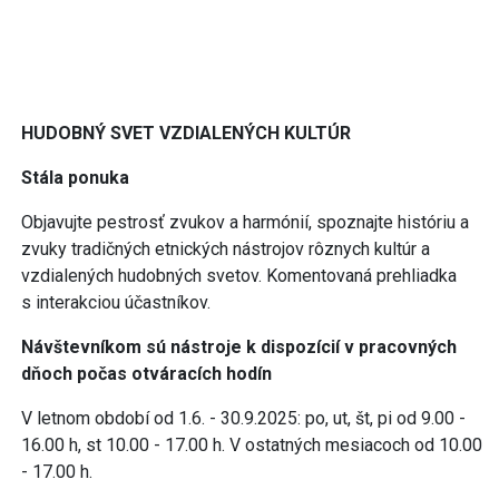
HUDOBNÝ SVET VZDIALENÝCH KULTÚR
Stála ponuka
Objavujte pestrosť zvukov a harmónií, spoznajte históriu a
zvuky tradičných etnických nástrojov rôznych kultúr a
vzdialených hudobných svetov. Komentovaná prehliadka
s interakciou účastníkov.
Návštevníkom sú nástroje k dispozícií v pracovných
dňoch počas otváracích hodín
V letnom období od 1.6. - 30.9.2025: po, ut, št, pi od 9.00 -
16.00 h, st 10.00 - 17.00 h. V ostatných mesiacoch od 10.00
- 17.00 h.