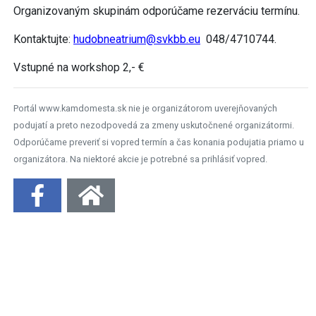
Organizovaným skupinám odporúčame rezerváciu termínu.
Kontaktujte:
hudobneatrium@svkbb.eu
048/4710744.
Vstupné na workshop 2,- €
Portál www.kamdomesta.sk nie je organizátorom uverejňovaných
podujatí a preto nezodpovedá za zmeny uskutočnené organizátormi.
Odporúčame preveriť si vopred termín a čas konania podujatia priamo u
organizátora. Na niektoré akcie je potrebné sa prihlásiť vopred.