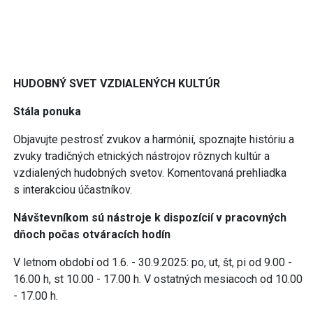
HUDOBNÝ SVET VZDIALENÝCH KULTÚR
Stála ponuka
Objavujte pestrosť zvukov a harmónií, spoznajte históriu a
zvuky tradičných etnických nástrojov rôznych kultúr a
vzdialených hudobných svetov. Komentovaná prehliadka
s interakciou účastníkov.
Návštevníkom sú nástroje k dispozícií v pracovných
dňoch počas otváracích hodín
V letnom období od 1.6. - 30.9.2025: po, ut, št, pi od 9.00 -
16.00 h, st 10.00 - 17.00 h. V ostatných mesiacoch od 10.00
- 17.00 h.