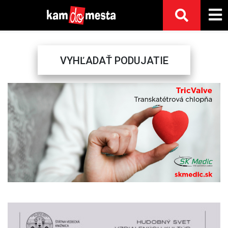
VYHĽADAŤ PODUJATIE
Previous
Next