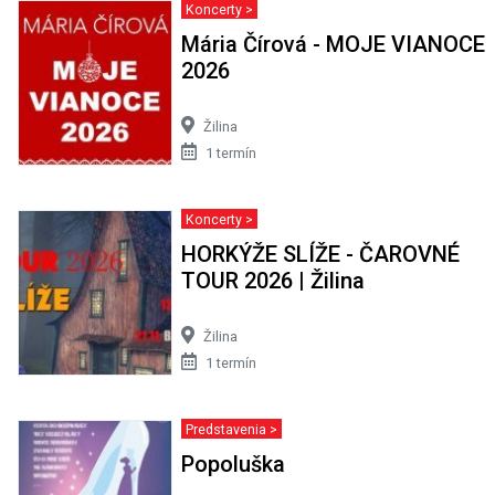
Koncerty >
Mária Čírová - MOJE VIANOCE
2026
Žilina
1 termín
Koncerty >
HORKÝŽE SLÍŽE - ČAROVNÉ
TOUR 2026 | Žilina
Žilina
1 termín
Predstavenia >
Popoluška