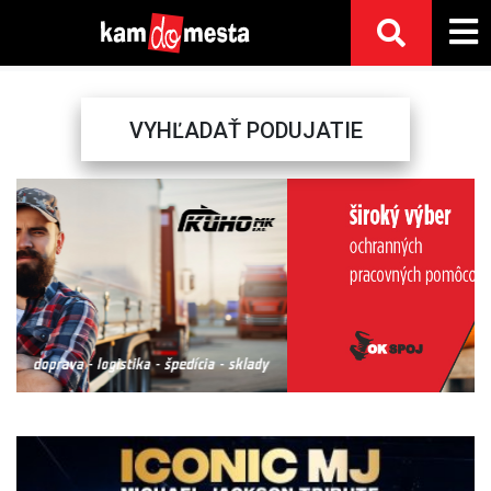
VYHĽADAŤ PODUJATIE
Previous
Next