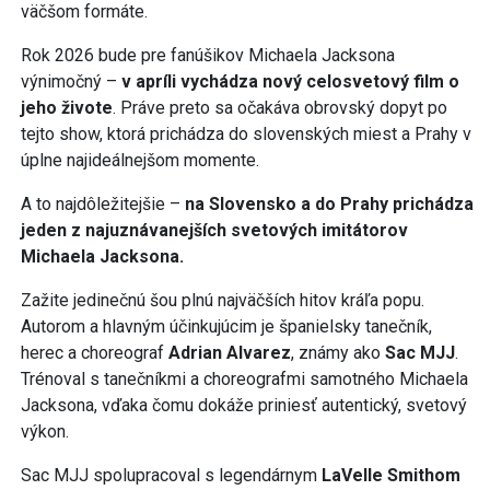
väčšom formáte.
Rok 2026 bude pre fanúšikov Michaela Jacksona
výnimočný –
v apríli vychádza nový celosvetový film o
jeho živote
. Práve preto sa očakáva obrovský dopyt po
tejto show, ktorá prichádza do slovenských miest a Prahy v
úplne najideálnejšom momente.
A to najdôležitejšie –
na Slovensko a do Prahy prichádza
jeden z najuznávanejších svetových imitátorov
Michaela Jacksona.
Zažite jedinečnú šou plnú najväčších hitov kráľa popu.
Autorom a hlavným účinkujúcim je španielsky tanečník,
herec a choreograf
Adrian Alvarez
, známy ako
Sac MJJ
.
Trénoval s tanečníkmi a choreografmi samotného Michaela
Jacksona, vďaka čomu dokáže priniesť autentický, svetový
výkon.
Sac MJJ spolupracoval s legendárnym
LaVelle Smithom