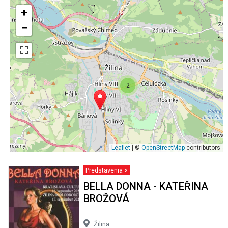
+
−
2
Leaflet
| ©
OpenStreetMap
contributors
Predstavenia >
BELLA DONNA - KATEŘINA
BROŽOVÁ
Žilina