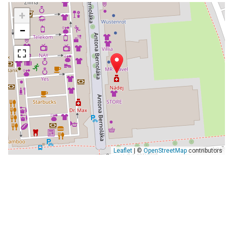
+
−
Leaflet
| ©
OpenStreetMap
contributors