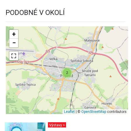
PODOBNÉ V OKOLÍ
+
−
2
Leaflet
| ©
OpenStreetMap
contributors
Výstavy >