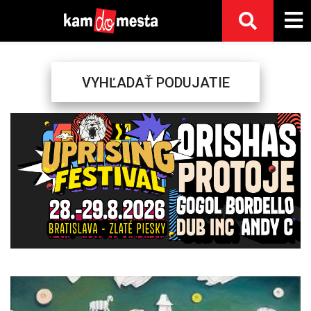
VYHĽADAŤ PODUJATIE
Previous
Next