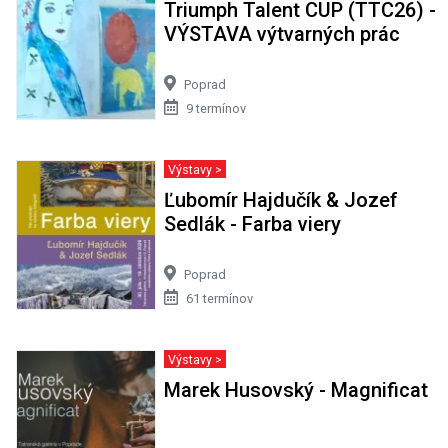
Triumph Talent CUP (TTC26) -
VÝSTAVA výtvarných prác
Poprad
9 termínov
Výstavy >
Ľubomír Hajdučík & Jozef
Sedlák - Farba viery
Poprad
61 termínov
Výstavy >
Marek Husovský - Magnificat