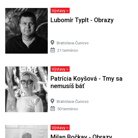
Výstavy >
Lubomír Typlt - Obrazy
Bratislava-Čunovo
21 termínov
Výstavy >
Patrícia Koyšová - Tmy sa
nemusíš báť
Bratislava-Čunovo
50 termínov
Výstavy >
Milan Bočkay - Obrazy