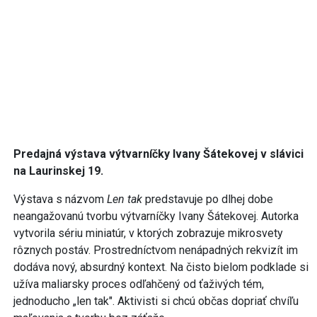
Predajná výstava výtvarníčky Ivany Šátekovej v slávici
na Laurinskej 19.
Výstava s názvom
Len tak
predstavuje po dlhej dobe
neangažovanú tvorbu výtvarníčky Ivany Šátekovej. Autorka
vytvorila sériu miniatúr, v ktorých zobrazuje mikrosvety
rôznych postáv. Prostredníctvom nenápadných rekvizít im
dodáva nový, absurdný kontext. Na čisto bielom podklade si
užíva maliarsky proces odľahčený od ťaživých tém,
jednoducho „len tak". Aktivisti si chcú občas dopriať chvíľu