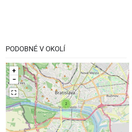
PODOBNÉ V OKOLÍ
+
−
2