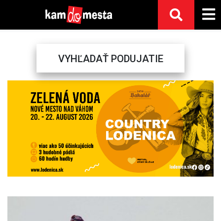
VYHĽADAŤ PODUJATIE
Previous
Next