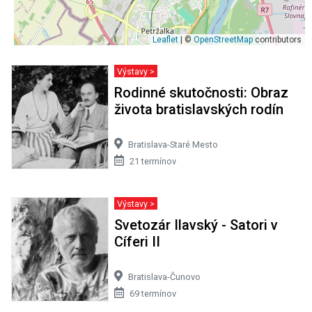
Leaflet
| ©
OpenStreetMap
contributors
Výstavy >
Rodinné skutočnosti: Obraz
života bratislavských rodín
Bratislava-Staré Mesto
21 termínov
Výstavy >
Svetozár Ilavský - Satori v
Cíferi II
Bratislava-Čunovo
69 termínov