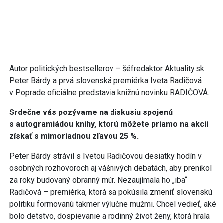
Autor politických bestsellerov – šéfredaktor Aktuality.sk
Peter Bárdy a prvá slovenská premiérka Iveta Radičová
v Poprade oficiálne predstavia knižnú novinku RADIČOVÁ.
Srdečne vás pozývame na diskusiu spojenú
s autogramiádou knihy, ktorú môžete priamo na akcii
získať s mimoriadnou zľavou 25 %.
Peter Bárdy strávil s Ivetou Radičovou desiatky hodín v
osobných rozhovoroch aj vášnivých debatách, aby prenikol
za roky budovaný obranný múr. Nezaujímala ho „iba“
Radičová – premiérka, ktorá sa pokúsila zmeniť slovenskú
politiku formovanú takmer výlučne mužmi. Chcel vedieť, aké
bolo detstvo, dospievanie a rodinný život ženy, ktorá hrala