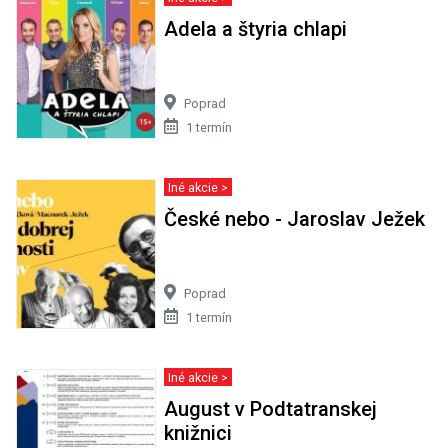
Adela a štyria chlapi
Poprad
1 termín
Iné akcie >
České nebo - Jaroslav Ježek
Poprad
1 termín
Iné akcie >
August v Podtatranskej
knižnici