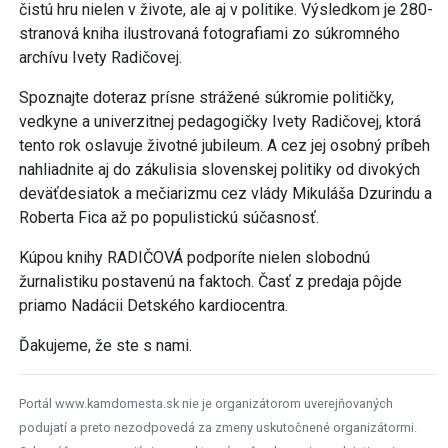
čistú hru nielen v živote, ale aj v politike. Výsledkom je 280-
stranová kniha ilustrovaná fotografiami zo súkromného
archívu Ivety Radičovej.
Spoznajte doteraz prísne strážené súkromie političky,
vedkyne a univerzitnej pedagogičky Ivety Radičovej, ktorá
tento rok oslavuje životné jubileum. A cez jej osobný príbeh
nahliadnite aj do zákulisia slovenskej politiky od divokých
deväťdesiatok a mečiarizmu cez vlády Mikuláša Dzurindu a
Roberta Fica až po populistickú súčasnosť.
Kúpou knihy RADIČOVÁ podporíte nielen slobodnú
žurnalistiku postavenú na faktoch. Časť z predaja pôjde
priamo Nadácii Detského kardiocentra.
Ďakujeme, že ste s nami.
Portál www.kamdomesta.sk nie je organizátorom uverejňovaných
podujatí a preto nezodpovedá za zmeny uskutočnené organizátormi.