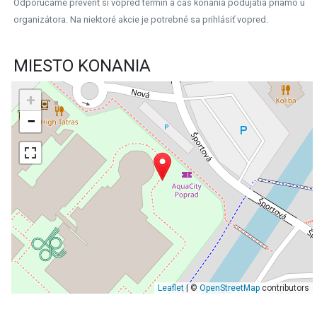
Odporúčame preveriť si vopred termín a čas konania podujatia priamo u
organizátora. Na niektoré akcie je potrebné sa prihlásiť vopred.
MIESTO KONANIA
+
−
Leaflet
| ©
OpenStreetMap
contributors