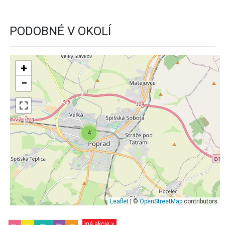
PODOBNÉ V OKOLÍ
+
−
4
Leaflet
| ©
OpenStreetMap
contributors
Iné akcie >