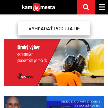
VYHĽADAŤ PODUJATIE
Previous
Next