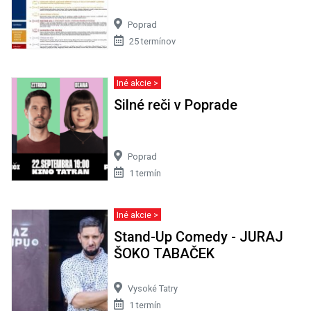
Poprad
25 termínov
Iné akcie >
Silné reči v Poprade
Poprad
1 termín
Iné akcie >
Stand-Up Comedy - JURAJ
ŠOKO TABAČEK
Vysoké Tatry
1 termín