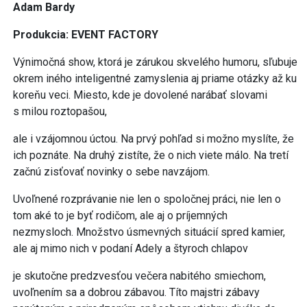
Adam Bardy
Produkcia: EVENT FACTORY
Výnimočná show, ktorá je zárukou skvelého humoru, sľubuje
okrem iného inteligentné zamyslenia aj priame otázky až ku
koreňu veci. Miesto, kde je dovolené narábať slovami
s milou roztopašou,
ale i vzájomnou úctou. Na prvý pohľad si možno myslíte, že
ich poznáte. Na druhý zistíte, že o nich viete málo. Na tretí
začnú zisťovať novinky o sebe navzájom.
Uvoľnené rozprávanie nie len o spoločnej práci, nie len o
tom aké to je byť rodičom, ale aj o príjemných
nezmysloch. Množstvo úsmevných situácií spred kamier,
ale aj mimo nich v podaní Adely a štyroch chlapov
je skutočne predzvesťou večera nabitého smiechom,
uvoľnením sa a dobrou zábavou. Títo majstri zábavy