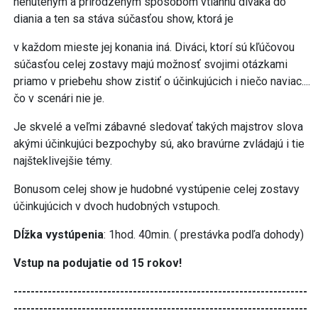
nenúteným a prirodzeným spôsobom vtiahnu diváka do
diania a ten sa stáva súčasťou show, ktorá je
v každom mieste jej konania iná. Diváci, ktorí sú kľúčovou
súčasťou celej zostavy majú možnosť svojimi otázkami
priamo v priebehu show zistiť o účinkujúcich i niečo naviac....
čo v scenári nie je.
Je skvelé a veľmi zábavné sledovať takých majstrov slova
akými účinkujúci bezpochyby sú, ako bravúrne zvládajú i tie
najšteklivejšie témy.
Bonusom celej show je hudobné vystúpenie celej zostavy
účinkujúcich v dvoch hudobných vstupoch.
Dĺžka vystúpenia
: 1hod. 40min. ( prestávka podľa dohody)
Vstup na podujatie od 15 rokov!
---------------------------------------------------------------------
---------------------------------------------------------------------