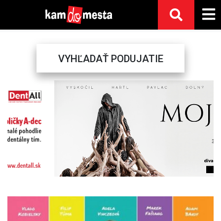
VYHĽADAŤ PODUJATIE
Previous
Next