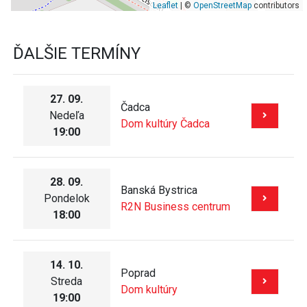
Leaflet
| ©
OpenStreetMap
contributors
ĎALŠIE TERMÍNY
27. 09.
Čadca
Nedeľa
Dom kultúry Čadca
19:00
28. 09.
Banská Bystrica
Pondelok
R2N Business centrum
18:00
14. 10.
Poprad
Streda
Dom kultúry
19:00