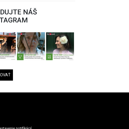
EDUJTE NÁŠ
STAGRAM
DOVAŤ
stavenie notifikácií