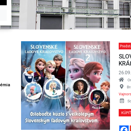
Predst
SLO
KRÁ
26.09
O
démia
Br
h
Vajnor
S
KÚPI