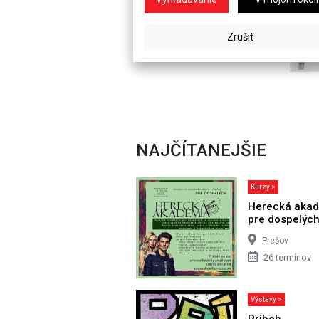
NAJČÍTANEJŠIE
Kurzy >
Herecká aka
pre dospelýc
Prešov
26 termínov
Výstavy >
Príbeh