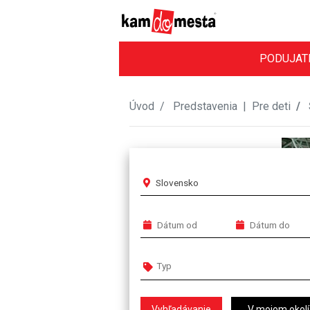
PODUJAT
Úvod
Predstavenia
|
Pre deti
Slovensko
V mojom okolí