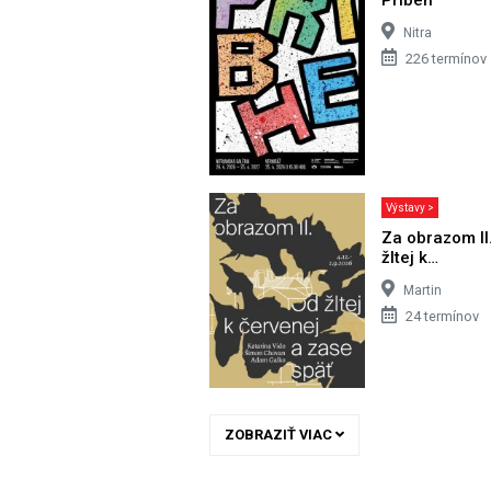
Nitra
226 termínov
Výstavy >
Za obrazom II
žltej k…
Martin
24 termínov
ZOBRAZIŤ VIAC