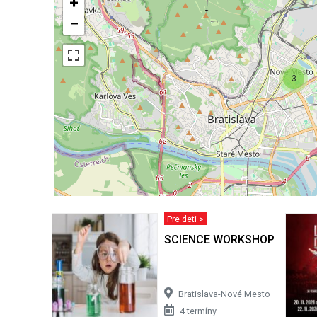
+
−
3
Pre deti >
SCIENCE WORKSHOP
Bratislava-Nové Mesto
4 termíny