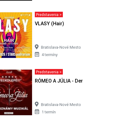
Predstavenia >
ROŽOVÁ
VLASY (Hair)
Bratislava-Nové Mesto
4 termíny
Predstavenia >
RÓMEO A JÚLIA - Derniérový set
Bratislava-Nové Mesto
1 termín