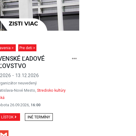
avenia >
Pre deti >
VENSKÉ ĽADOVÉ
ĽOVSTVO
.2026 - 13.12.2026
rganizátor neuvedený
atislava-Nové Mesto,
Stredisko kultúry
ská
obota 26.09.2026,
16:00
Ť LÍSTOK
INÉ TERMÍNY
Facebook
Gmail