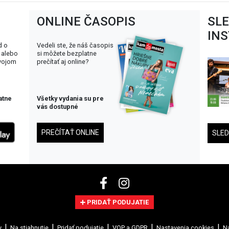
ONLINE ČASOPIS
SL
IN
d o
Vedeli ste, že náš časopis
 alebo
si môžete bezplatne
svojom
prečítať aj online?
atne
Všetky vydania su pre
vás dostupné
PREČÍTAŤ ONLINE
SLE
PRIDAŤ PODUJATIE
y
Na stiahnutie
Pridať podujatie
VOP a GDPR
Nastavenia cookies
Na