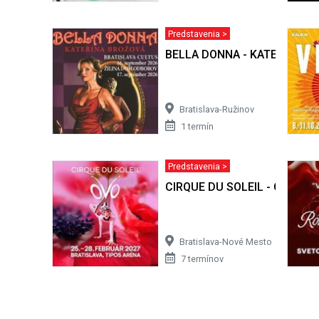
Predstavenia >
BELLA DONNA - KATEŘINA B
Bratislava-Ružinov
1 termín
Predstavenia >
CIRQUE DU SOLEIL - OVO
Bratislava-Nové Mesto
7 termínov