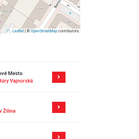
Leaflet
| ©
OpenStreetMap
contributors
Nové Mesto
ltúry Vajnorská
 Žilina