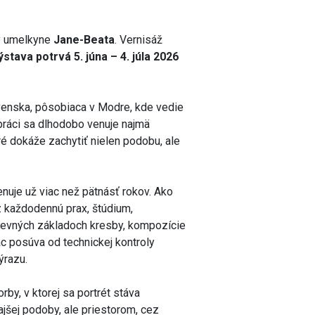
by umelkyne
Jane-Beata
. Vernisáž
ýstava potrvá 5. júna – 4. júla 2026
ovenska, pôsobiaca v Modre, kde vedie
 práci sa dlhodobo venuje najmä
ré dokáže zachytiť nielen podobu, ale
nuje už viac než pätnásť rokov. Ako
 každodennú prax, štúdium,
 pevných základoch kresby, kompozície
c posúva od technickej kontroly
ýrazu.
by, v ktorej sa portrét stáva
jšej podoby, ale priestorom, cez