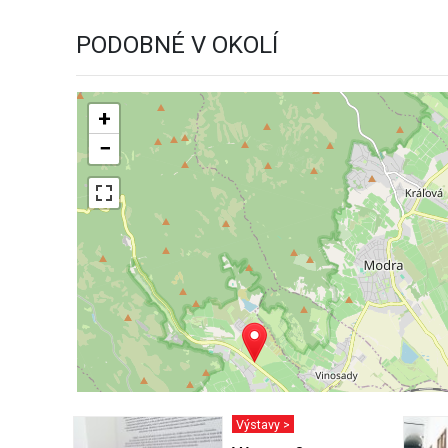
PODOBNÉ V OKOLÍ
+
−
Výstavy >