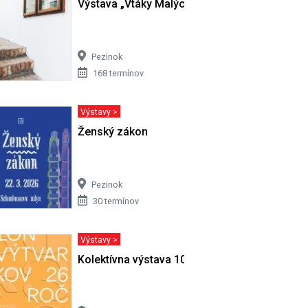
Výstava „Vtáky Malých Karpát“
Pezinok
168 termínov
Výstavy >
a z
Ženský zákon
Pezinok
30 termínov
Výstavy >
Kolektívna výstava 101 umelcov…