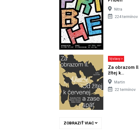
Nitra
224 termínov
Výstavy >
Za obrazom II
žltej k…
Martin
22 termínov
ZOBRAZIŤ VIAC