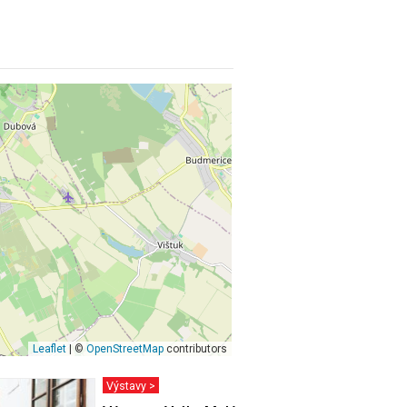
Leaflet
| ©
OpenStreetMap
contributors
Výstavy >