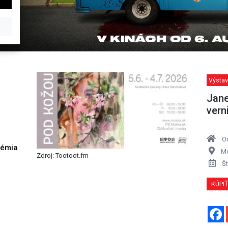
Výstav
Jane
vern
O
démia
Mo
Zdroj: Tootoot.fm
h
Št
KÚPI