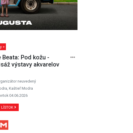
y >
 Beata: Pod kožu -
isáž výstavy akvarelov
rganizátor neuvedený
dra, Kaštieľ Modra
vrtok 04.06.2026
Ť LÍSTOK
Facebook
Gmail