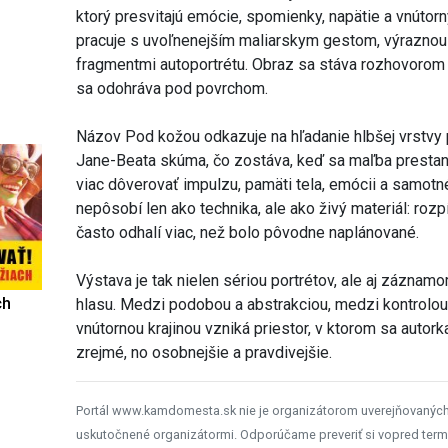
ktorý presvitajú emócie, spomienky, napätie a vnútor
pracuje s uvoľnenejším maliarskym gestom, výraznou 
fragmentmi autoportrétu. Obraz sa stáva rozhovorom m
sa odohráva pod povrchom.
Názov Pod kožou odkazuje na hľadanie hlbšej vrstvy p
Jane-Beata skúma, čo zostáva, keď sa maľba prestan
viac dôverovať impulzu, pamäti tela, emócii a samotn
nepôsobí len ako technika, ale ako živý materiál: rozpí
často odhalí viac, než bolo pôvodne naplánované.
Výstava je tak nielen sériou portrétov, ale aj zázna
ch
hlasu. Medzi podobou a abstrakciou, medzi kontrolou
vnútornou krajinou vzniká priestor, v ktorom sa autork
zrejmé, no osobnejšie a pravdivejšie.
Portál www.kamdomesta.sk nie je organizátorom uverejňovanýc
uskutočnené organizátormi. Odporúčame preveriť si vopred term