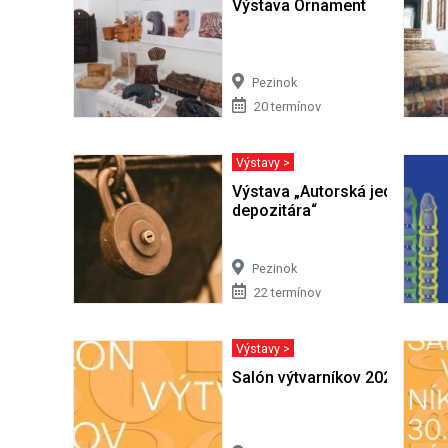
Výstava Ornament
Pezinok
20 termínov
Výstavy >
Výstava „Autorská jednohubk
depozitára“
Pezinok
22 termínov
Výstavy >
Salón výtvarníkov 2026