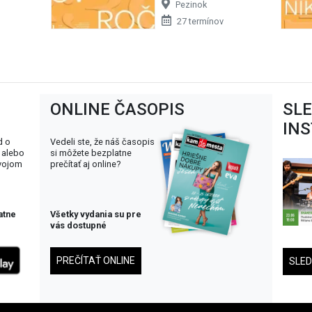
Pezinok
27 termínov
ONLINE ČASOPIS
SL
IN
d o
Vedeli ste, že náš časopis
 alebo
si môžete bezplatne
svojom
prečítať aj online?
atne
Všetky vydania su pre
vás dostupné
PREČÍTAŤ ONLINE
SLE