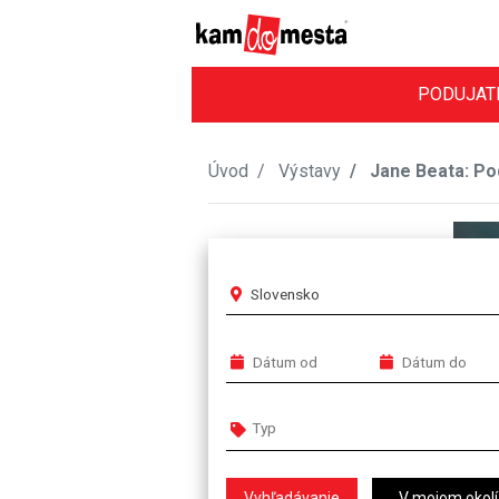
PODUJAT
Úvod
Výstavy
Jane Beata: Pod
Slovensko
V mojom okolí