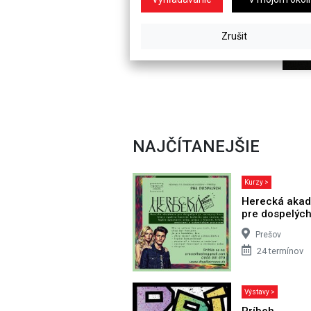
NAJČÍTANEJŠIE
Kurzy >
Herecká aka
pre dospelýc
Prešov
24 termínov
Výstavy >
Príbeh