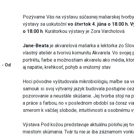
Pozývame Vás na výstavu súčasnej maliarskej tvor
výstavy sa uskutoční
vo štvrtok 4. júna o 18.00 h. V
o 18.00 h
. Kurátorkou výstavy je Zora Varcholová.
Jane-Beata
je akvarelová maliarka a lektorka zo Sl
vlastný ateliér a tvorivú komunitu Akvarela. Vo svojej
portrétu, farbe a možnostiam akvarelu ako média, kto
. - Od
aj napätie, krehkosť, pohyb a vnútorný stav.
Hoci pôvodne vyštudovala mikrobiológiu, maľbe sa ve
samouk si svoj výtvarný jazyk budovala postupne cez
pozorovanie a neustále skúšanie. Jej tvorba stojí na
a práce s farbou, no v poslednom období sa čoraz via
smerom k väčšej slobode, intuitívnosti a osobnému v
Výstava Pod kožou predstavuje aktuálnu polohu jej tvor
miestom skúmania. Tvár tu nie je iba záznamom vonka