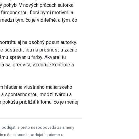
ný pohyb. V nových prácach autorka
farebnosťou, florálnymi motívmi a
edzi tým, čo je viditeľné, a tým, čo
ortrétu aj na osobný posun autorky.
e sústrediť iba na presnosť a začne
ému správaniu farby. Akvarel tu
ja sa, presvitá, vzdoruje kontrole a
mom hľadania vlastného maliarskeho
 a spontánnosťou, medzi tvárou a
a pokúša priblížiť k tomu, čo je menej
h podujatí a preto nezodpovedá za zmeny
ín a čas konania podujatia priamo u