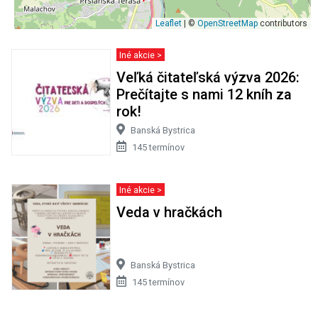
Leaflet
| ©
OpenStreetMap
contributors
Iné akcie >
Veľká čitateľská výzva 2026:
Prečítajte s nami 12 kníh za
rok!
Banská Bystrica
145 termínov
Iné akcie >
Veda v hračkách
Banská Bystrica
145 termínov