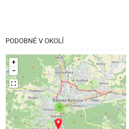
PODOBNÉ V OKOLÍ
+
−
3