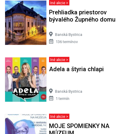
Iné akcie >
Prehliadka priestorov
bývalého Župného domu
Banská Bystrica
136 termínov
Iné akcie >
Adela a štyria chlapi
Banská Bystrica
1 termín
Iné akcie >
MOJE SPOMIENKY NA
MÚZEUM