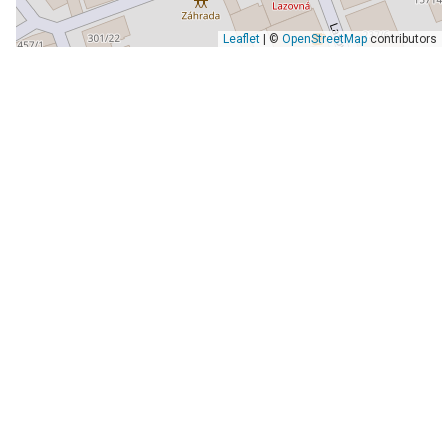
Leaflet
| ©
OpenStreetMap
contributors