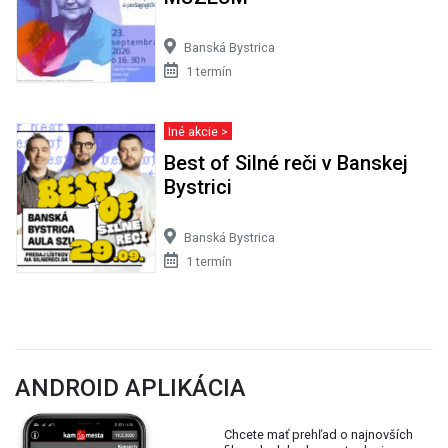
Banská Bystrica
1 termín
Iné akcie >
Best of Silné reči v Banskej
Bystrici
Banská Bystrica
1 termín
ANDROID APLIKÁCIA
Chcete mať prehľad o najnovších