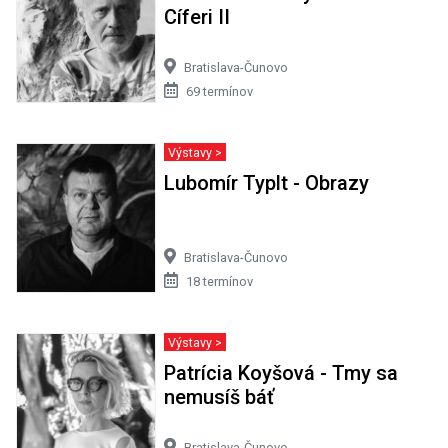
Cíferi II
Bratislava-Čunovo
69 termínov
Výstavy >
Lubomír Typlt - Obrazy
Bratislava-Čunovo
18 termínov
Výstavy >
Patrícia Koyšová - Tmy sa
nemusíš báť
Bratislava-Čunovo