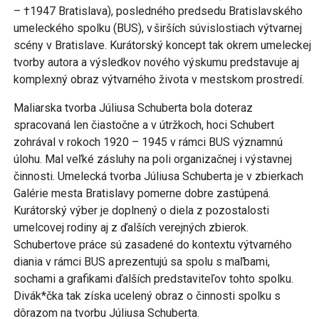
– †1947 Bratislava), posledného predsedu Bratislavského
umeleckého spolku (BUS), v širších súvislostiach výtvarnej
scény v Bratislave. Kurátorský koncept tak okrem umeleckej
tvorby autora a výsledkov nového výskumu predstavuje aj
komplexný obraz výtvarného života v mestskom prostredí.
Maliarska tvorba Júliusa Schuberta bola doteraz
spracovaná len čiastočne a v útržkoch, hoci Schubert
zohrával v rokoch 1920 – 1945 v rámci BUS významnú
úlohu. Mal veľké zásluhy na poli organizačnej i výstavnej
činnosti. Umelecká tvorba Júliusa Schuberta je v zbierkach
Galérie mesta Bratislavy pomerne dobre zastúpená.
Kurátorský výber je doplnený o diela z pozostalosti
umelcovej rodiny aj z ďalších verejných zbierok.
Schubertove práce sú zasadené do kontextu výtvarného
diania v rámci BUS a prezentujú sa spolu s maľbami,
sochami a grafikami ďalších predstaviteľov tohto spolku.
Divák*čka tak získa ucelený obraz o činnosti spolku s
dôrazom na tvorbu Júliusa Schuberta.