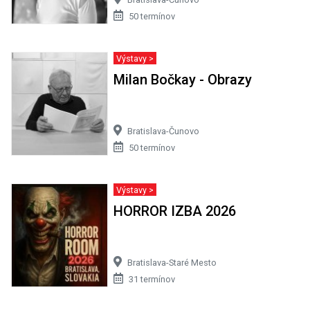
50 termínov
Výstavy >
Milan Bočkay - Obrazy
Bratislava-Čunovo
50 termínov
Výstavy >
HORROR IZBA 2026
Bratislava-Staré Mesto
31 termínov