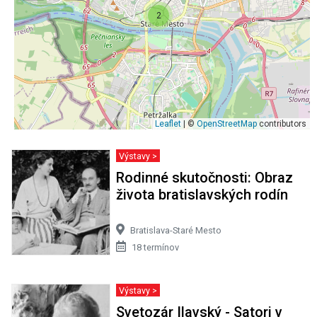
2
Leaflet
| ©
OpenStreetMap
contributors
Výstavy >
Rodinné skutočnosti: Obraz
života bratislavských rodín
Bratislava-Staré Mesto
18 termínov
Výstavy >
Svetozár Ilavský - Satori v