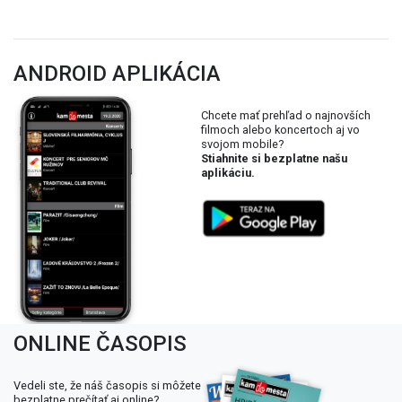
ANDROID APLIKÁCIA
Chcete mať prehľad o najnovších
filmoch alebo koncertoch aj vo
svojom mobile?
Stiahnite si bezplatne našu
aplikáciu.
ONLINE ČASOPIS
Vedeli ste, že náš časopis si môžete
bezplatne prečítať aj online?