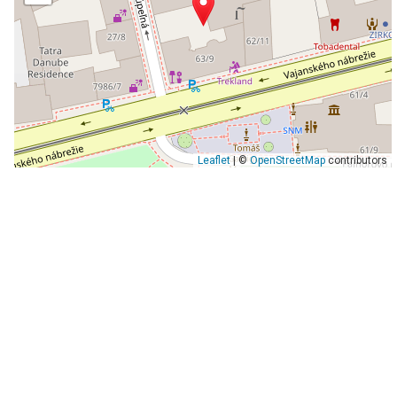
Leaflet
| ©
OpenStreetMap
contributors