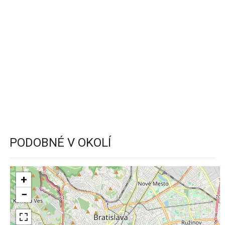
PODOBNÉ V OKOLÍ
+
−