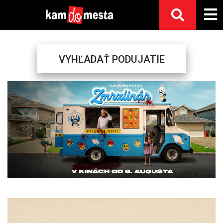
VYHĽADAŤ PODUJATIE
Previous
Next