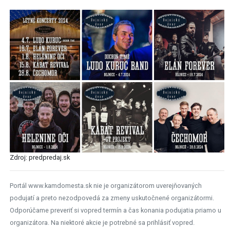
Zdroj: predpredaj.sk
Portál www.kamdomesta.sk nie je organizátorom uverejňovaných
podujatí a preto nezodpovedá za zmeny uskutočnené organizátormi.
Odporúčame preveriť si vopred termín a čas konania podujatia priamo u
organizátora. Na niektoré akcie je potrebné sa prihlásiť vopred.