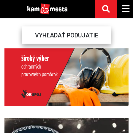
VYHĽADAŤ PODUJATIE
Previous
Next