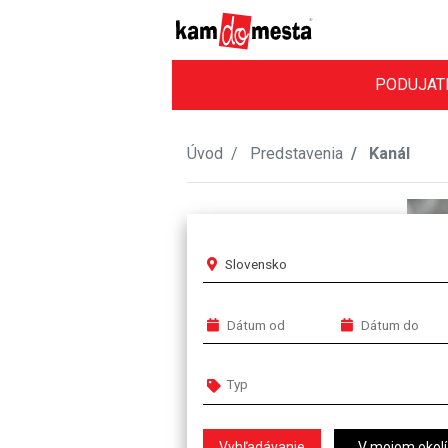
PODUJAT
Úvod
Predstavenia
Kanál
Slovensko
V mojom okolí