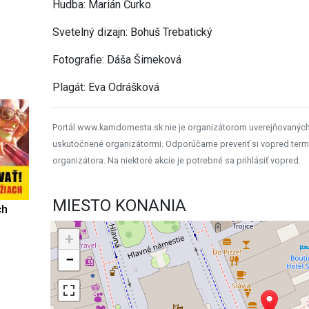
Hudba: Marián Čurko
Svetelný dizajn: Bohuš Trebatický
Fotografie: Dáša Šimeková
Plagát: Eva Odrášková
Portál www.kamdomesta.sk nie je organizátorom uverejňovanýc
uskutočnené organizátormi. Odporúčame preveriť si vopred term
organizátora. Na niektoré akcie je potrebné sa prihlásiť vopred.
MIESTO KONANIA
ch
+
−