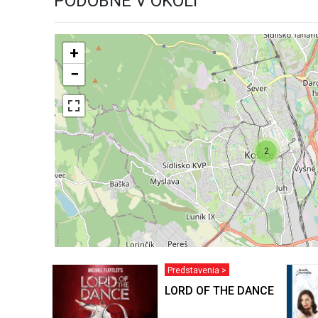
PODOBNÉ V OKOLÍ
+
−
2
Predstavenia >
LORD OF THE DANCE 2026