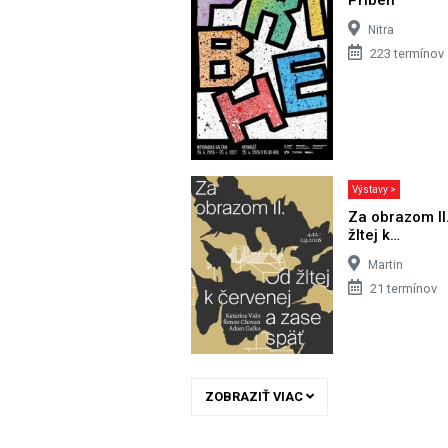
Nitra
223 termínov
Výstavy >
Za obrazom II
žltej k…
Martin
21 termínov
ZOBRAZIŤ VIAC