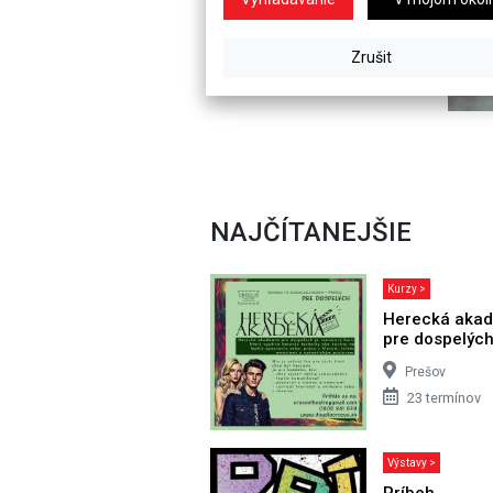
NAJČÍTANEJŠIE
Kurzy >
Herecká aka
pre dospelýc
Prešov
23 termínov
Výstavy >
Príbeh