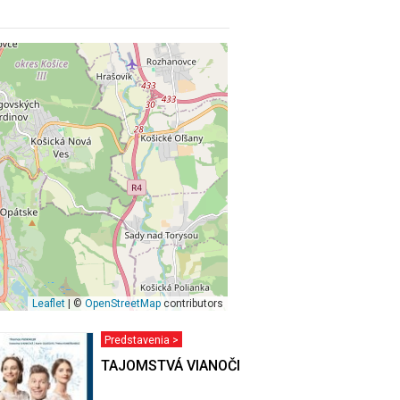
Leaflet
| ©
OpenStreetMap
contributors
Predstavenia >
TAJOMSTVÁ VIANOČNÉHO KRBU