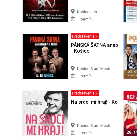
Košice-Juh
1 termín
Predstavenia >
PÁNSKÁ ŠATNA aneb Mušketýř
- Košice
Košice-Staré Mesto
1 termín
Predstavenia >
Na srdci mi hraj! - Košice
Košice-Staré Mesto
1 termín