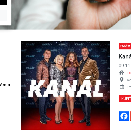
Predst
Kaná
09.11
D
Ko
démia
P
h
KÚPI