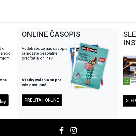
ONLINE ČASOPIS
SL
IN
d o
Vedeli ste, že náš časopis
 alebo
si môžete bezplatne
svojom
prečítať aj online?
atne
Všetky vydania su pre
vás dostupné
PREČÍTAŤ ONLINE
SLE