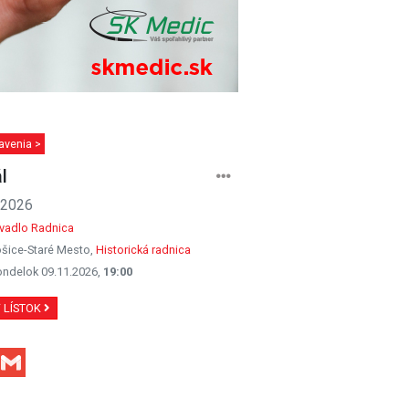
avenia >
l
.2026
ivadlo Radnica
šice-Staré Mesto,
Historická radnica
ondelok 09.11.2026,
19:00
Ť LÍSTOK
Facebook
Gmail