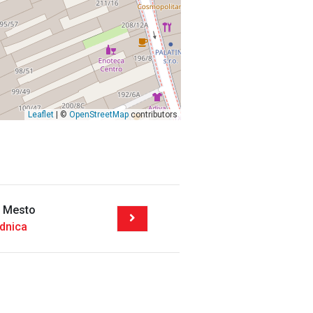
Leaflet
| ©
OpenStreetMap
contributors
é Mesto
adnica