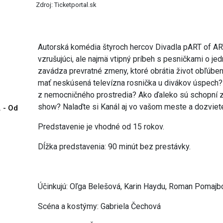
Zdroj: Ticketportal.sk
Autorská komédia štyroch hercov Divadla pART of ART 
vzrušujúci, ale najmä vtipný príbeh s pesničkami o 
zavádza prevratné zmeny, ktoré obrátia život obľúben
mať neskúsená televízna rosnička u divákov úspech? 
z nemocničného prostredia? Ako ďaleko sú schopní záj
show? Nalaďte si Kanál aj vo vašom meste a dozviet
. - Od
Predstavenie je vhodné od 15 rokov.
Dĺžka predstavenia: 90 minút bez prestávky.
Účinkujú: Oľga Belešová, Karin Haydu, Roman Pomajbo
Scéna a kostýmy: Gabriela Čechová