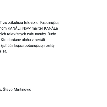
zo zákulisia televízie. Fascinujúci,
jednom KANÁLi. Nový majiteľ KANÁLa
ých televíznych tvárí naruby. Bude
Kto dostane úlohu v seriáli
sť účinkujúci poburujúcej reality
e sa.
, Števo Martinovič