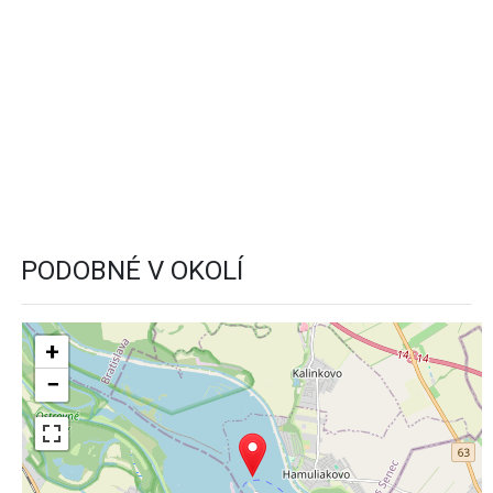
PODOBNÉ V OKOLÍ
+
−