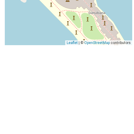
Leaflet
| ©
OpenStreetMap
contributors