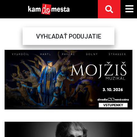
VYHĽADAŤ PODUJATIE
Previous
Next