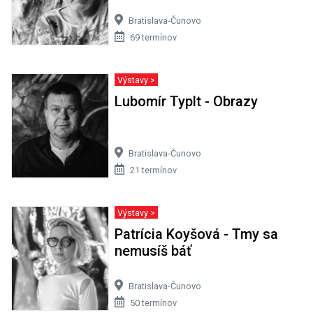
Bratislava-Čunovo
69 termínov
Výstavy >
Lubomír Typlt - Obrazy
Bratislava-Čunovo
21 termínov
Výstavy >
Patrícia Koyšová - Tmy sa
nemusíš báť
Bratislava-Čunovo
50 termínov