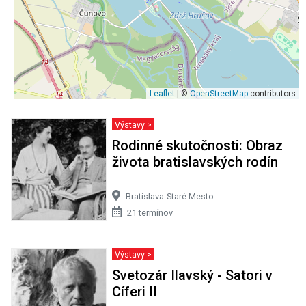
Leaflet
| ©
OpenStreetMap
contributors
Výstavy >
Rodinné skutočnosti: Obraz
života bratislavských rodín
Bratislava-Staré Mesto
21 termínov
Výstavy >
Svetozár Ilavský - Satori v
Cíferi II