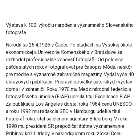
Výstava k 100. výročiu narodenia významného Slovenského
fotografa
Narodil sa 26.4.1926 v Čadci. Po štúdiách na Vysokej škole
ekonomickej a Univerzite Komenského v Bratislave sa
rozhodol profesionálne venovať fotografii. Od polovice
päťdesiatych rokov fotografoval pre časopis Móda, neskôr
pre módne a významné zahraničné magazíny. Vydal vyše 40
obrazových publikácií. Pripravil desiatky autorských výstav
doma i v zahraničí. Roku 1970 mu Medzinárodná federácia
fotografického umenia (FIAP) udelila titul Excellence FIAP.
Za publikáciu Los Angeles dostal roku 1984 cenu UNESCO
a roku 1992 mu redakcia GEO v Hamburgu udelila titul
Fotograf roku, stal sa členom agentúry Bilderberg. V roku
1998 mu prezident SR prepožičal štátne vyznamenanie
Pribinov kríž I. triedy, v nasledujúcom roku získal Cenu