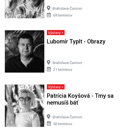
Bratislava-Čunovo
69 termínov
Výstavy >
Lubomír Typlt - Obrazy
Bratislava-Čunovo
21 termínov
Výstavy >
Patrícia Koyšová - Tmy sa
nemusíš báť
Bratislava-Čunovo
50 termínov