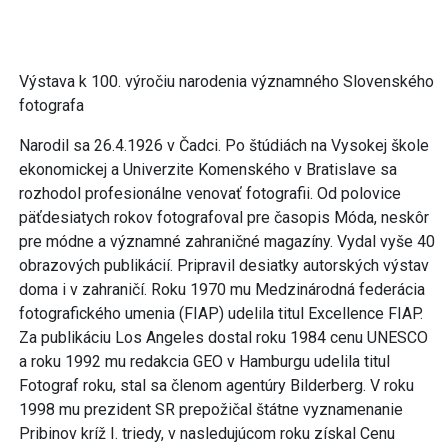
Výstava k 100. výročiu narodenia významného Slovenského
fotografa
Narodil sa 26.4.1926 v Čadci. Po štúdiách na Vysokej škole
ekonomickej a Univerzite Komenského v Bratislave sa
rozhodol profesionálne venovať fotografii. Od polovice
päťdesiatych rokov fotografoval pre časopis Móda, neskôr
pre módne a významné zahraničné magazíny. Vydal vyše 40
obrazových publikácií. Pripravil desiatky autorských výstav
doma i v zahraničí. Roku 1970 mu Medzinárodná federácia
fotografického umenia (FIAP) udelila titul Excellence FIAP.
Za publikáciu Los Angeles dostal roku 1984 cenu UNESCO
a roku 1992 mu redakcia GEO v Hamburgu udelila titul
Fotograf roku, stal sa členom agentúry Bilderberg. V roku
1998 mu prezident SR prepožičal štátne vyznamenanie
Pribinov kríž I. triedy, v nasledujúcom roku získal Cenu