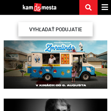
VYHĽADAŤ PODUJATIE
Previous
Next