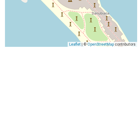
Leaflet
| ©
OpenStreetMap
contributors