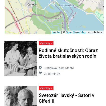
Leaflet
| ©
OpenStreetMap
contributors
Výstavy >
Rodinné skutočnosti: Obraz
života bratislavských rodín
Bratislava-Staré Mesto
21 termínov
Výstavy >
Svetozár Ilavský - Satori v
Cíferi II