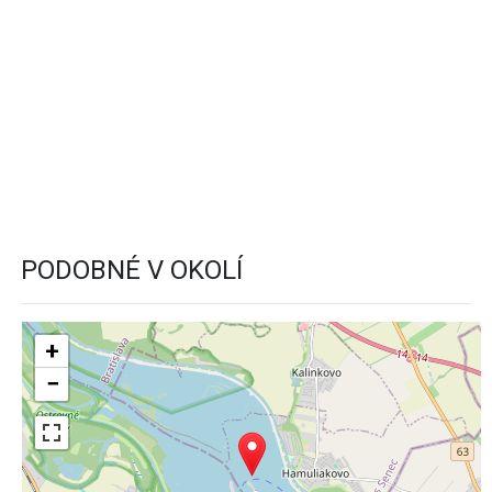
PODOBNÉ V OKOLÍ
+
−