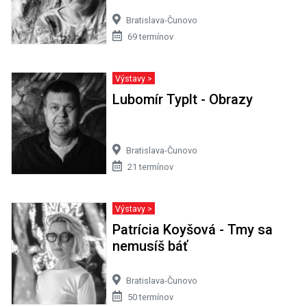
Bratislava-Čunovo
69 termínov
Výstavy >
Lubomír Typlt - Obrazy
Bratislava-Čunovo
21 termínov
Výstavy >
Patrícia Koyšová - Tmy sa
nemusíš báť
Bratislava-Čunovo
50 termínov