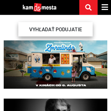
VYHĽADAŤ PODUJATIE
Previous
Next