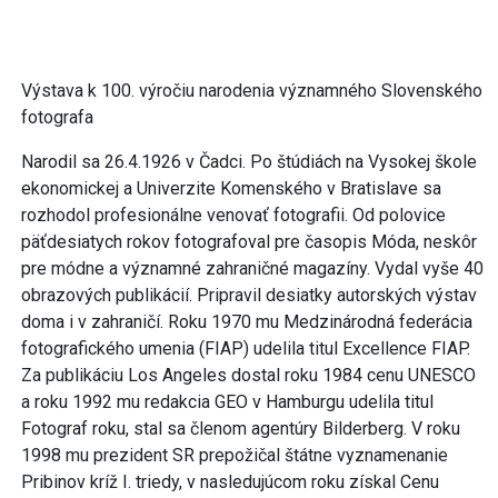
Výstava k 100. výročiu narodenia významného Slovenského
fotografa
Narodil sa 26.4.1926 v Čadci. Po štúdiách na Vysokej škole
ekonomickej a Univerzite Komenského v Bratislave sa
rozhodol profesionálne venovať fotografii. Od polovice
päťdesiatych rokov fotografoval pre časopis Móda, neskôr
pre módne a významné zahraničné magazíny. Vydal vyše 40
obrazových publikácií. Pripravil desiatky autorských výstav
doma i v zahraničí. Roku 1970 mu Medzinárodná federácia
fotografického umenia (FIAP) udelila titul Excellence FIAP.
Za publikáciu Los Angeles dostal roku 1984 cenu UNESCO
a roku 1992 mu redakcia GEO v Hamburgu udelila titul
Fotograf roku, stal sa členom agentúry Bilderberg. V roku
1998 mu prezident SR prepožičal štátne vyznamenanie
Pribinov kríž I. triedy, v nasledujúcom roku získal Cenu