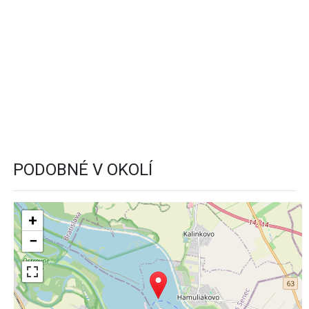
PODOBNÉ V OKOLÍ
+
−