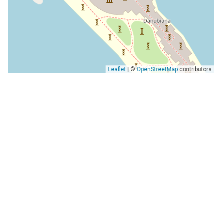
Leaflet
| ©
OpenStreetMap
contributors