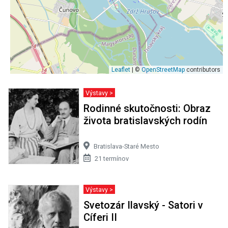
Leaflet
| ©
OpenStreetMap
contributors
Výstavy >
Rodinné skutočnosti: Obraz
života bratislavských rodín
Bratislava-Staré Mesto
21 termínov
Výstavy >
Svetozár Ilavský - Satori v
Cíferi II