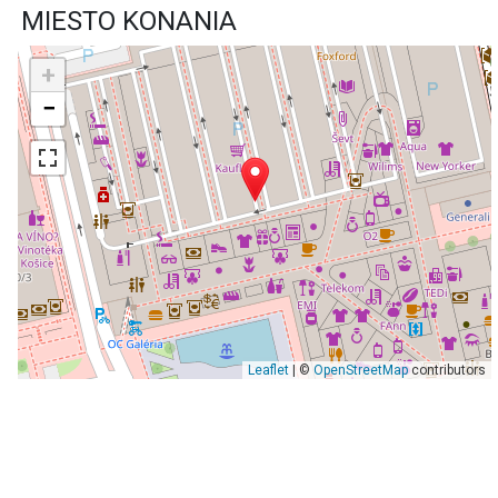
MIESTO KONANIA
+
−
Leaflet
| ©
OpenStreetMap
contributors