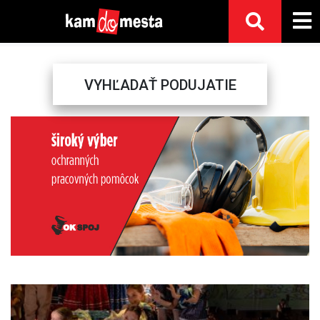
VYHĽADAŤ PODUJATIE
Previous
Next