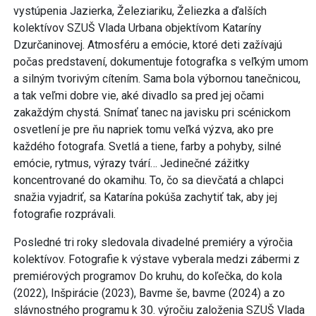
vystúpenia Jazierka, Železiariku, Želiezka a ďalších
kolektívov SZUŠ Vlada Urbana objektívom Kataríny
Dzurčaninovej. Atmosféru a emócie, ktoré deti zažívajú
počas predstavení, dokumentuje fotografka s veľkým umom
a silným tvorivým cítením. Sama bola výbornou tanečnicou,
a tak veľmi dobre vie, aké divadlo sa pred jej očami
zakaždým chystá. Snímať tanec na javisku pri scénickom
osvetlení je pre ňu napriek tomu veľká výzva, ako pre
každého fotografa. Svetlá a tiene, farby a pohyby, silné
emócie, rytmus, výrazy tvárí… Jedinečné zážitky
koncentrované do okamihu. To, čo sa dievčatá a chlapci
snažia vyjadriť, sa Katarína pokúša zachytiť tak, aby jej
fotografie rozprávali.
Posledné tri roky sledovala divadelné premiéry a výročia
kolektívov. Fotografie k výstave vyberala medzi zábermi z
premiérových programov Do kruhu, do koľečka, do kola
(2022), Inšpirácie (2023), Bavme še, bavme (2024) a zo
slávnostného programu k 30. výročiu založenia SZUŠ Vlada