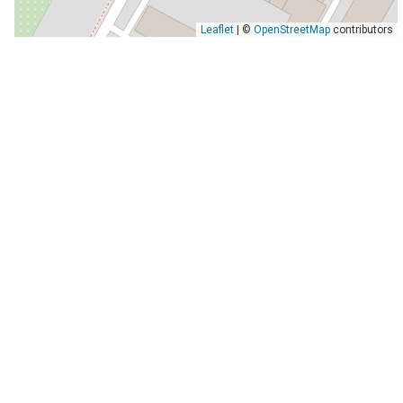
Leaflet
| ©
OpenStreetMap
contributors