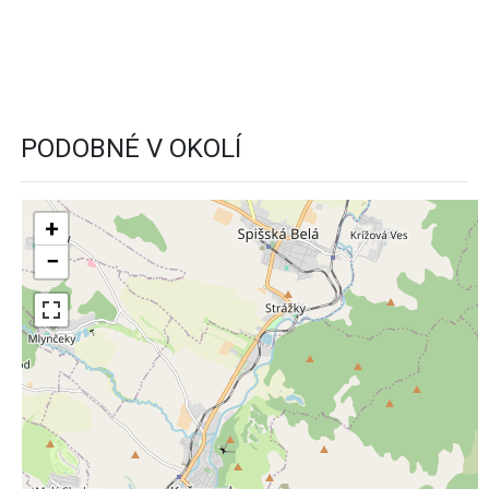
PODOBNÉ V OKOLÍ
+
−