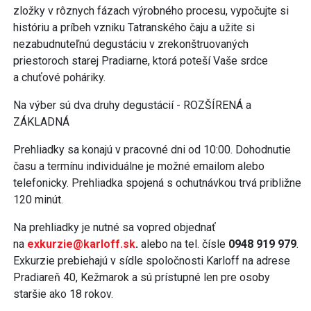
zložky v rôznych fázach výrobného procesu, vypočujte si
históriu a príbeh vzniku Tatranského čaju a užite si
nezabudnuteľnú degustáciu v zrekonštruovaných
priestoroch starej Pradiarne, ktorá poteší Vaše srdce
a chuťové poháriky.
Na výber sú dva druhy degustácií - ROZŠÍRENÁ a
ZÁKLADNÁ
Prehliadky sa konajú v pracovné dni od 10:00. Dohodnutie
času a termínu individuálne je možné emailom alebo
telefonicky. Prehliadka spojená s ochutnávkou trvá približne
120 minút.
Na prehliadky je nutné sa vopred objednať
na
exkurzie@karloff.sk
.
alebo na tel. čísle
0948 919 979
.
Exkurzie prebiehajú v sídle spoločnosti Karloff na adrese
Pradiareň 40, Kežmarok a sú prístupné len pre osoby
staršie ako 18 rokov.