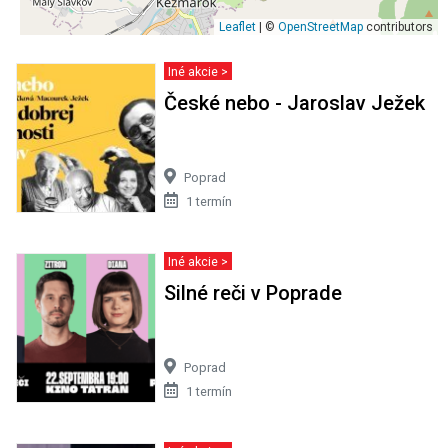
Leaflet
| ©
OpenStreetMap
contributors
Iné akcie >
České nebo - Jaroslav Ježek
Poprad
1 termín
Iné akcie >
Silné reči v Poprade
Poprad
1 termín