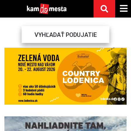
VYHĽADAŤ PODUJATIE
Previous
Next