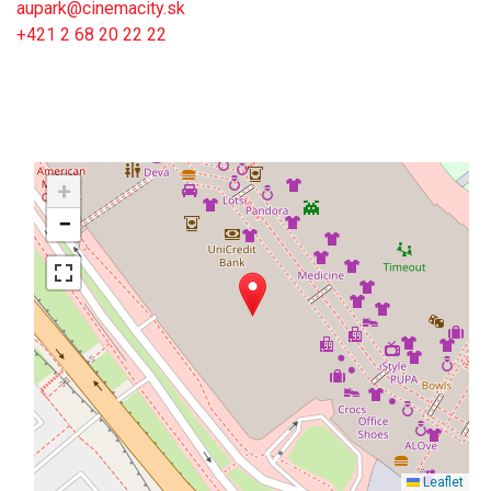
aupark@cinemacity.sk
+421 2 68 20 22 22
+
−
Leaflet