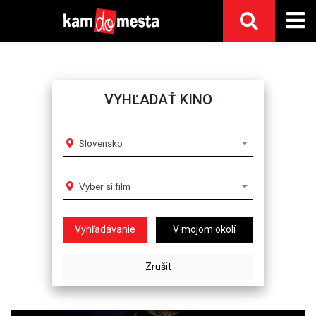
VYHĽADAŤ KINO
Slovensko
Vyber si film
V mojom okolí