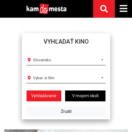
VYHĽADAŤ KINO
Slovensko
Vyber si film
V mojom okolí