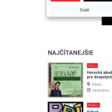
NAJČÍTANEJŠIE
Kurzy >
Herecká aka
pre dospelýc
Prešov
24 termínov
Výstavy >
Príbeh