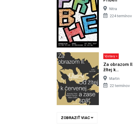
Nitra
224 termínov
Výstavy >
Za obrazom II
žltej k…
Martin
22 termínov
ZOBRAZIŤ VIAC