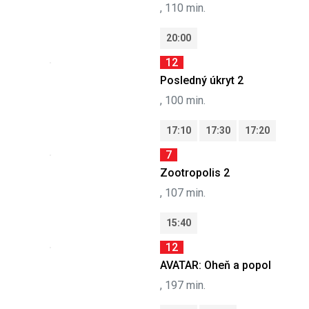
, 110 min.
20:00
12
Posledný úkryt 2
, 100 min.
17:10
17:30
17:20
7
Zootropolis 2
, 107 min.
15:40
12
AVATAR: Oheň a popol
, 197 min.