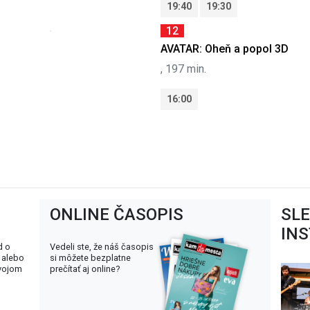
19:40
19:30
12
AVATAR: Oheň a popol 3D
, 197 min.
16:00
ONLINE ČASOPIS
SL
IN
d o
Vedeli ste, že náš časopis
 alebo
si môžete bezplatne
svojom
prečítať aj online?