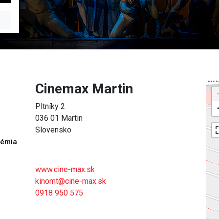
Cinemax Martin
Pltníky 2
036 01 Martin
Slovensko
démia
h
www.cine-max.sk
kinomt@cine-max.sk
0918 950 575