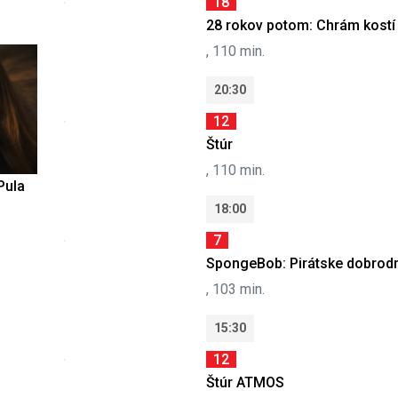
18
28 rokov potom: Chrám kostí
, 110 min.
20:30
12
Štúr
, 110 min.
Pula
18:00
7
SpongeBob: Pirátske dobrod
, 103 min.
15:30
12
Štúr ATMOS