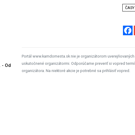
ČASY
Portál www.kamdomesta.sk nie je organizátorom uverejňovaných
uskutočnené organizátormi. Odporúčame preveriť si vopred termí
. - Od
organizátora. Na niektoré akcie je potrebné sa prihlásiť vopred.