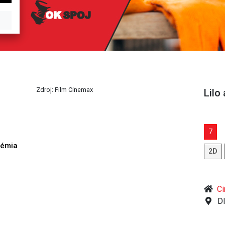
Zdroj: Film Cinemax
Lilo 
7
démia
2D
h
C
Dl