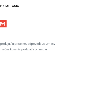
 PREMIETANIA
Facebook
Gmail
 podujatí a preto nezodpovedá za zmeny
n a čas konania podujatia priamo u