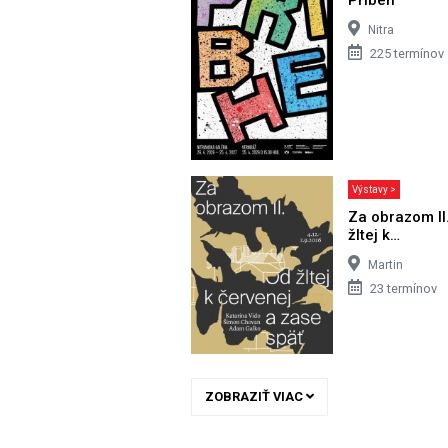
Nitra
225 termínov
Výstavy >
Za obrazom II
žltej k…
Martin
23 termínov
ZOBRAZIŤ VIAC