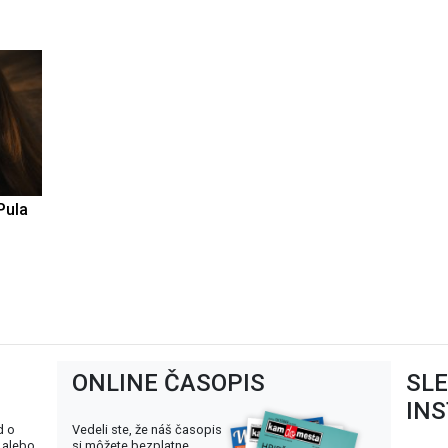
Pula
ONLINE ČASOPIS
SL
IN
d o
Vedeli ste, že náš časopis
 alebo
si môžete bezplatne