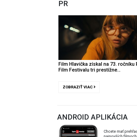
PR
Film Hlavička získal na 73. ročníku 
Film Festivalu tri prestížne…
ZOBRAZIŤ VIAC
ANDROID APLIKÁCIA
Chcete mať prehľa
najnovších filmoch