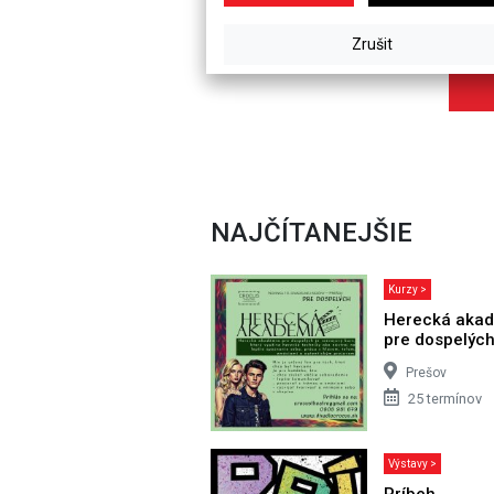
NAJČÍTANEJŠIE
Kurzy >
Herecká aka
pre dospelýc
Prešov
25 termínov
Výstavy >
Príbeh