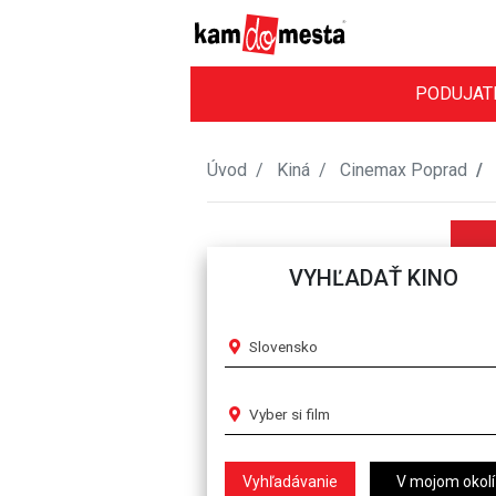
PODUJAT
Úvod
Kiná
Cinemax Poprad
VYHĽADAŤ KINO
Slovensko
Vyber si film
V mojom okolí