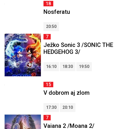
18
Nosferatu
20:50
7
Ježko Sonic 3 /SONIC THE
HEDGEHOG 3/
16:10
18:30
19:50
15
V dobrom aj zlom
17:30
20:10
7
Vaiana 2 /Moana 2/