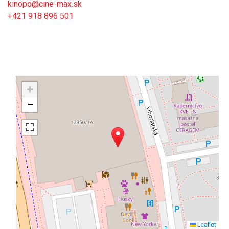
kinopo@cine-max.sk
+421 918 896 501
+
−
Leaflet