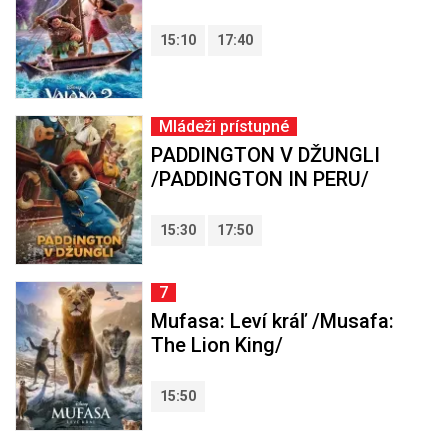
15:10
17:40
Mládeži prístupné
PADDINGTON V DŽUNGLI
/PADDINGTON IN PERU/
15:30
17:50
7
Mufasa: Leví kráľ /Musafa:
The Lion King/
15:50