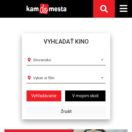
VYHĽADAŤ KINO
Slovensko
Vyber si film
V mojom okolí