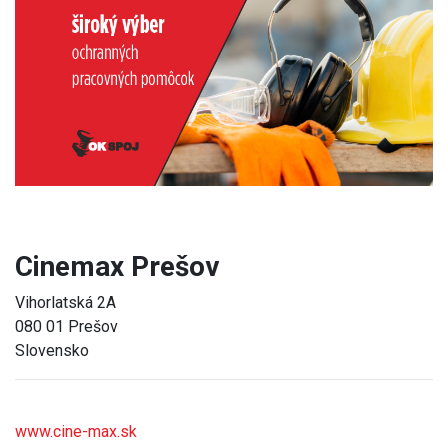
Previous
Next
Cinemax Prešov
Vihorlatská 2A
080 01 Prešov
Slovensko
www.cine-max.sk