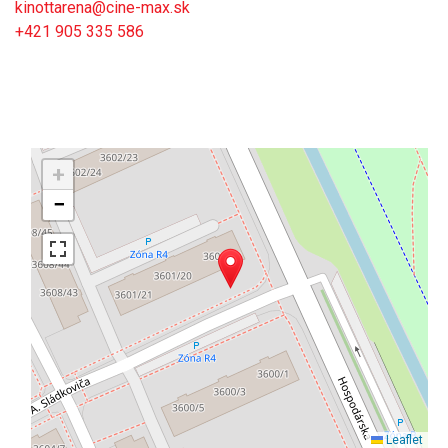
kinottarena@cine-max.sk
+421 905 335 586
+
−
Leaflet