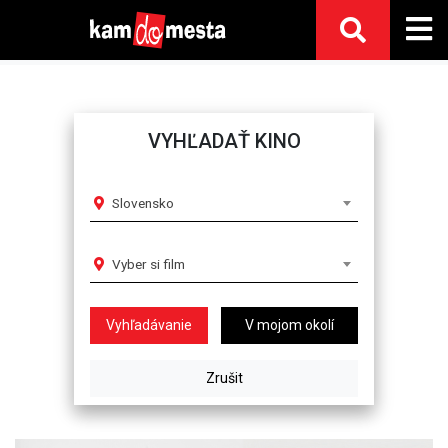
VYHĽADAŤ KINO
Slovensko
Vyber si film
V mojom okolí