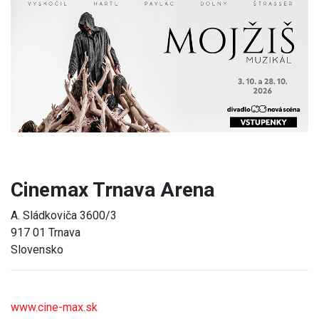
Previous
Next
Cinemax Trnava Arena
A. Sládkoviča 3600/3
917 01 Trnava
Slovensko
www.cine-max.sk