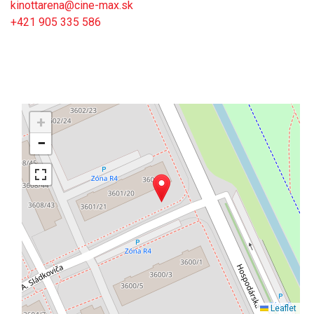
kinottarena@cine-max.sk
+421 905 335 586
+
−
Leaflet