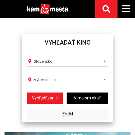
VYHĽADAŤ KINO
Slovensko
Vyber si film
V mojom okolí