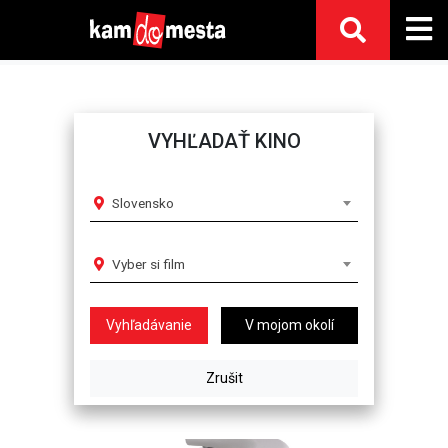
VYHĽADAŤ KINO
Slovensko
Vyber si film
V mojom okolí