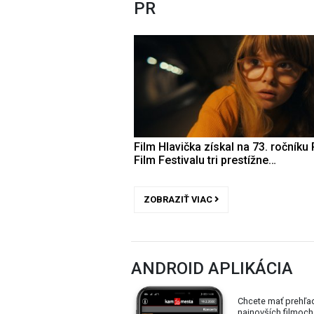
PR
Film Hlavička získal na 73. ročníku 
Film Festivalu tri prestížne…
ZOBRAZIŤ VIAC
ANDROID APLIKÁCIA
Chcete mať prehľa
najnovších filmoch