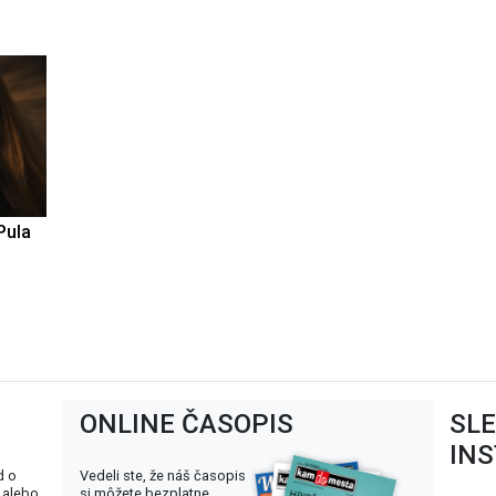
Pula
ONLINE ČASOPIS
SL
IN
d o
Vedeli ste, že náš časopis
 alebo
si môžete bezplatne