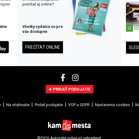
svojom
prečítať aj online?
atne
Všetky vydania su pre
vás dostupné
PREČÍTAŤ ONLINE
SLE
PRIDAŤ PODUJATIE
y
Na stiahnutie
Pridať podujatie
VOP a GDPR
Nastavenia cookies
Na
©2026 Autorské práva sú vyhradené.