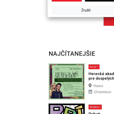
NAJČÍTANEJŠIE
Kurzy >
Herecká aka
pre dospelýc
Prešov
25 termínov
Výstavy >
Príbeh