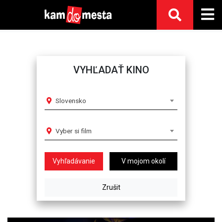
VYHĽADAŤ KINO
Slovensko
Vyber si film
V mojom okolí