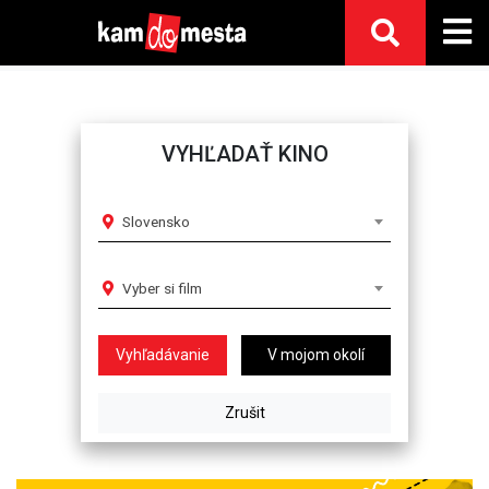
VYHĽADAŤ KINO
Slovensko
Vyber si film
V mojom okolí