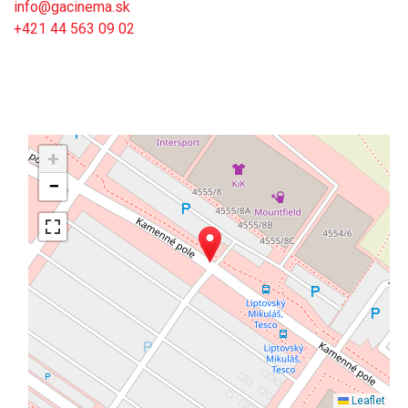
info@gacinema.sk
+421 44 563 09 02
+
−
Leaflet