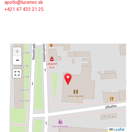
apollo@lucenec.sk
+421 47 433 21 25
+
−
Leaflet