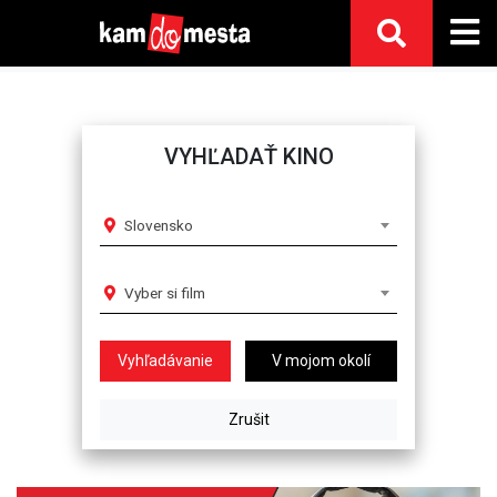
VYHĽADAŤ KINO
Slovensko
Vyber si film
V mojom okolí