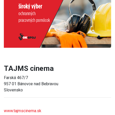
Previous
Next
TAJMS cinema
Farská 467/7
957 01 Bánovce nad Bebravou
Slovensko
www.tajmscinema.sk