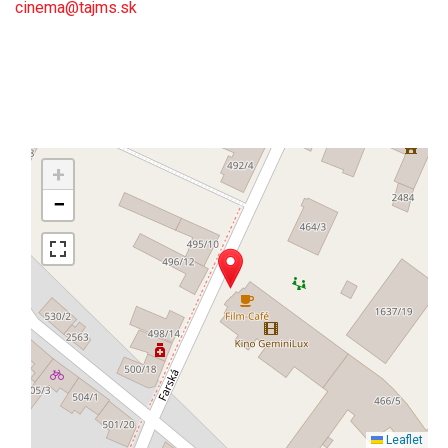
cinema@tajms.sk
+
−
Leaflet