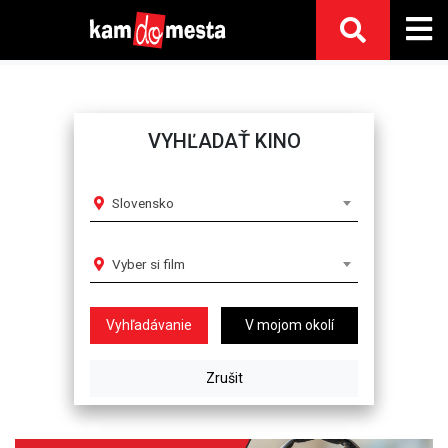
VYHĽADAŤ KINO
Slovensko
Vyber si film
V mojom okolí