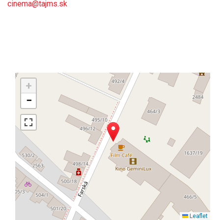
cinema@tajms.sk
+
−
Leaflet