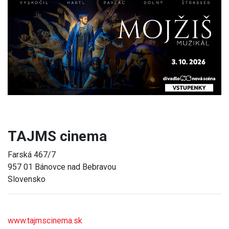
Previous
Next
TAJMS cinema
Farská 467/7
957 01 Bánovce nad Bebravou
Slovensko
www.tajmscinema.sk