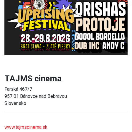
Previous
Next
TAJMS cinema
Farská 467/7
957 01 Bánovce nad Bebravou
Slovensko
www.tajmscinema.sk