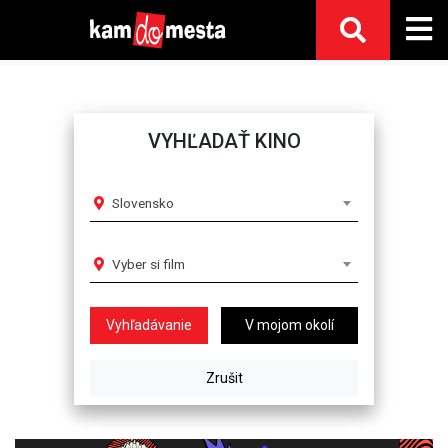
VYHĽADAŤ KINO
Slovensko
Vyber si film
V mojom okolí