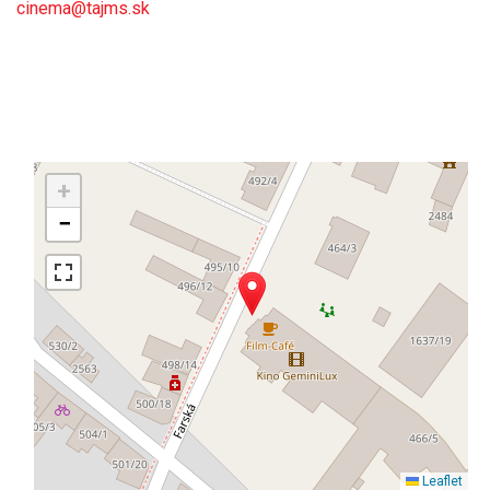
cinema@tajms.sk
+
−
Leaflet