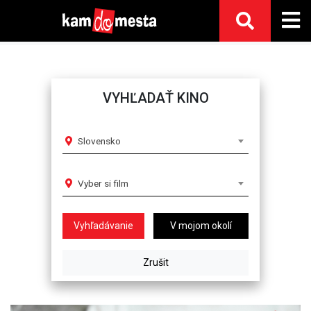
VYHĽADAŤ KINO
Slovensko
Vyber si film
V mojom okolí