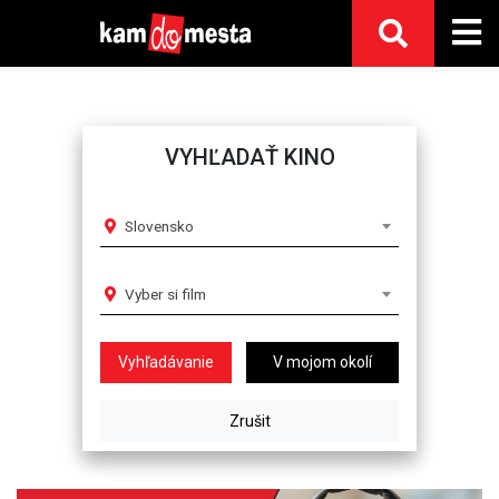
VYHĽADAŤ KINO
Slovensko
Vyber si film
V mojom okolí