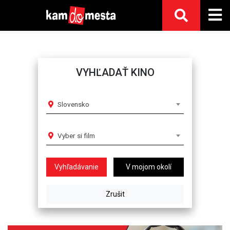
VYHĽADAŤ KINO
Slovensko
Vyber si film
V mojom okolí