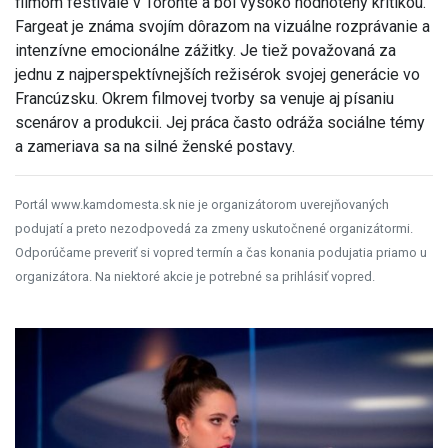
filmom festivale v Toronte a bol vysoko hodnotený kritikou.
Fargeat je známa svojím dôrazom na vizuálne rozprávanie a
intenzívne emocionálne zážitky. Je tiež považovaná za
jednu z najperspektívnejších režisérok svojej generácie vo
Francúzsku. Okrem filmovej tvorby sa venuje aj písaniu
scenárov a produkcii. Jej práca často odráža sociálne témy
a zameriava sa na silné ženské postavy.
Portál www.kamdomesta.sk nie je organizátorom uverejňovaných
podujatí a preto nezodpovedá za zmeny uskutočnené organizátormi.
Odporúčame preveriť si vopred termín a čas konania podujatia priamo u
organizátora. Na niektoré akcie je potrebné sa prihlásiť vopred.