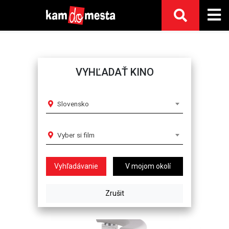
VYHĽADAŤ KINO
Slovensko
Vyber si film
V mojom okolí