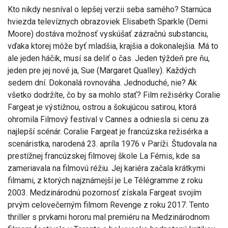
Kto nikdy nesníval o lepšej verzii seba samého? Starnúca
hviezda televíznych obrazoviek Elisabeth Sparkle (Demi
Moore) dostáva možnosť vyskúšať zázračnú substanciu,
vďaka ktorej môže byť mladšia, krajšia a dokonalejšia. Má to
ale jeden háčik, musí sa deliť o čas. Jeden týždeň pre ňu,
jeden pre jej nové ja, Sue (Margaret Qualley). Každých
sedem dní. Dokonalá rovnováha. Jednoduché, nie? Ak
všetko dodržíte, čo by sa mohlo stať? Film režisérky Coralie
Fargeat je výstižnou, ostrou a šokujúcou satirou, ktorá
ohromila Filmový festival v Cannes a odniesla si cenu za
najlepší scénár. Coralie Fargeat je francúzska režisérka a
scenáristka, narodená 23. apríla 1976 v Paríži. Študovala na
prestížnej francúzskej filmovej škole La Fémis, kde sa
zameriavala na filmovú réžiu. Jej kariéra začala krátkymi
filmami, z ktorých najznámejší je Le Télégramme z roku
2003. Medzinárodnú pozornosť získala Fargeat svojím
prvým celovečerným filmom Revenge z roku 2017. Tento
thriller s prvkami hororu mal premiéru na Medzinárodnom