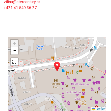
zilina@stercentury.sk
+421 41 549 36 27
+
−
Leaflet