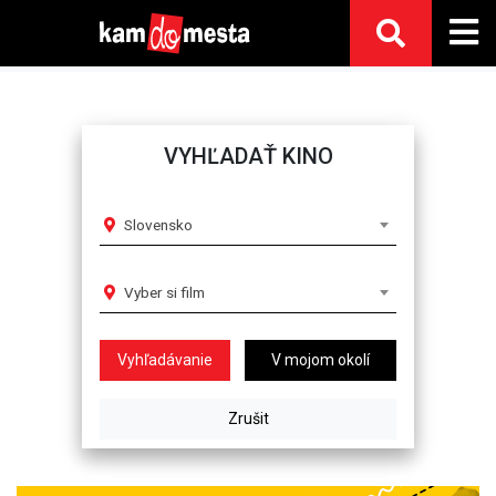
VYHĽADAŤ KINO
Slovensko
Vyber si film
V mojom okolí