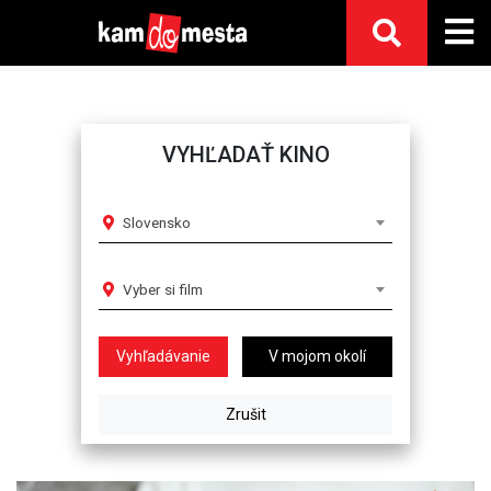
VYHĽADAŤ KINO
Slovensko
Vyber si film
V mojom okolí