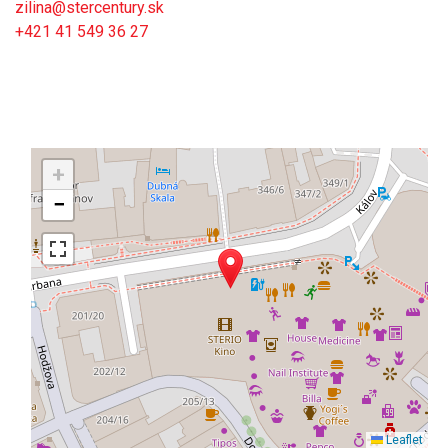
zilina@stercentury.sk
+421 41 549 36 27
+
−
Leaflet