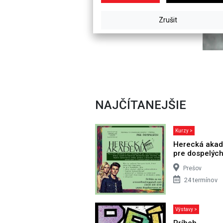
NAJČÍTANEJŠIE
Kurzy >
Herecká aka
pre dospelýc
Prešov
24 termínov
Výstavy >
Príbeh