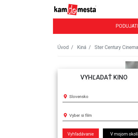
PODUJAT
Úvod
Kiná
Ster Century Cinem
VYHĽADAŤ KINO
Slovensko
Vyber si film
V mojom okolí