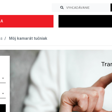
IA
as
Môj kamarát tučniak
Previous