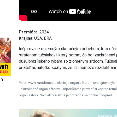
Premiéra
: 2024
Krajina
: USA, BRA
Inšpirované dojemným skutočným príbehom, toto oča
stratenom tučniakovi, ktorý potom, čo bol zachránený 
dušu brazílskeho rybára so zlomeným srdcom. Tučniak
priateľmi, natoľko spätými, že ich nemôže rozdeliť ani
ch
Portál www.kamdomesta.sk nie je organizátorom uverejňovaných
uskutočnené organizátormi. Odporúčame preveriť si vopred termí
organizátora. Na niektoré akcie je potrebné sa prihlásiť vopred.