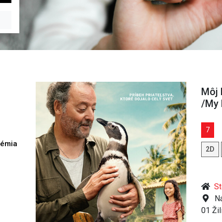
Môj 
/My 
7
démia
2D
h
St
Ná
01 Žil