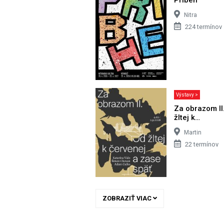
Nitra
224 termínov
Výstavy >
Za obrazom II
žltej k…
Martin
22 termínov
ZOBRAZIŤ VIAC