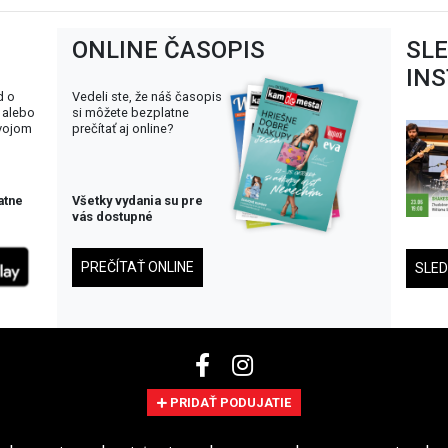
ONLINE ČASOPIS
SL
IN
d o
Vedeli ste, že náš časopis
 alebo
si môžete bezplatne
svojom
prečítať aj online?
atne
Všetky vydania su pre
vás dostupné
PREČÍTAŤ ONLINE
SLE
PRIDAŤ PODUJATIE