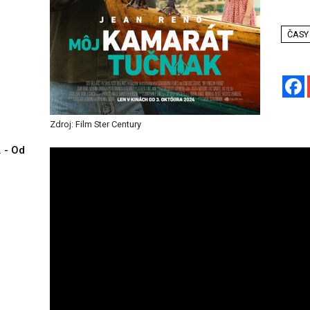
ČASY
Zdroj: Film Ster Century
. - Od