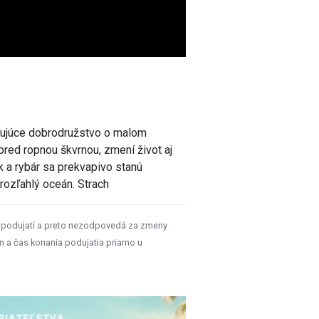
rujúce dobrodružstvo o malom
pred ropnou škvrnou, zmení život aj
 a rybár sa prekvapivo stanú
 rozľahlý oceán. Strach
 podujatí a preto nezodpovedá za zmeny
n a čas konania podujatia priamo u