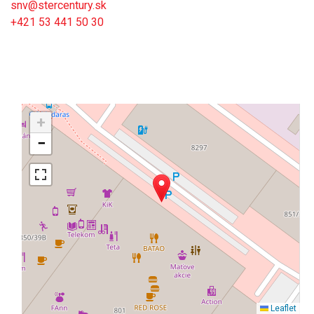
snv@stercentury.sk
+421 53 441 50 30
+
−
Leaflet