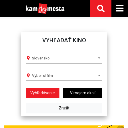
VYHĽADAŤ KINO
Slovensko
Vyber si film
V mojom okolí