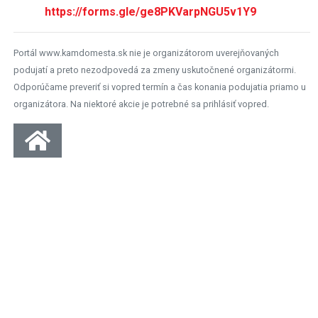
https://forms.gle/ge8PKVarpNGU5v1Y9
Portál www.kamdomesta.sk nie je organizátorom uverejňovaných
podujatí a preto nezodpovedá za zmeny uskutočnené organizátormi.
Odporúčame preveriť si vopred termín a čas konania podujatia priamo u
organizátora. Na niektoré akcie je potrebné sa prihlásiť vopred.