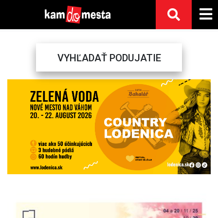
VYHĽADAŤ PODUJATIE
Previous
Next