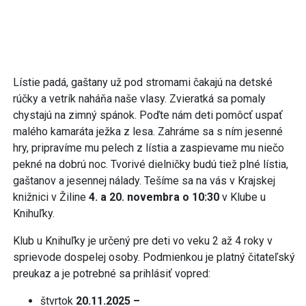
Lístie padá, gaštany už pod stromami čakajú na detské
rúčky a vetrík naháňa naše vlasy. Zvieratká sa pomaly
chystajú na zimný spánok. Poďte nám deti pomôcť uspať
malého kamaráta ježka z lesa. Zahráme sa s ním jesenné
hry, pripravíme mu pelech z lístia a zaspievame mu niečo
pekné na dobrú noc. Tvorivé dielničky budú tiež plné lístia,
gaštanov a jesennej nálady. Tešíme sa na vás v Krajskej
knižnici v Žiline
4. a 20. novembra o 10:30
v Klube u
Knihuľky.
Klub u Knihuľky je určený pre deti vo veku 2 až 4 roky v
sprievode dospelej osoby. Podmienkou je platný čitateľský
preukaz a je potrebné sa prihlásiť vopred:
štvrtok
20.11.2025 –